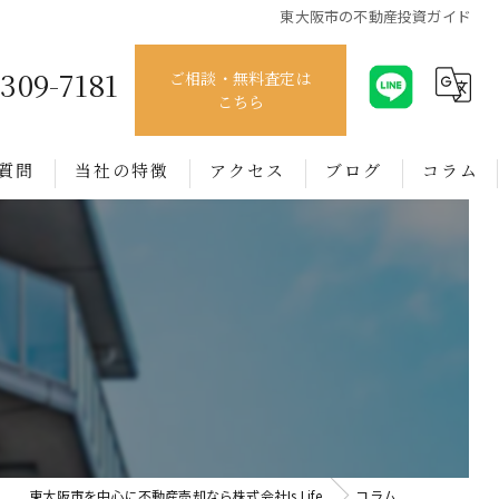
東大阪市の不動産投資ガイド
4309-7181
ご相談・無料査定は
こちら
質問
当社の特徴
アクセス
ブログ
コラム
売買
賃貸
管理
相談
買取
東大阪市を中心に不動産売却なら株式会社Is Life
コラム