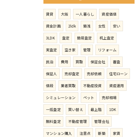
賃貸
大阪
一人暮らし
資産価値
資金計画
2ldk
築浅
女性
安い
3LDK
査定
簡易査定
机上査定
実査定
空き家
管理
リフォーム
民泊
費用
買取
保証会社
審査
保証人
売却査定
売却依頼
住宅ローン
値段
業者買取
不動産投資
資産運用
シミュレーション
ペット
売却相場
一括査定
買い替え
最上階
1DK
無料査定
不動産管理
管理会社
マンション購入
注意点
新築
家賃