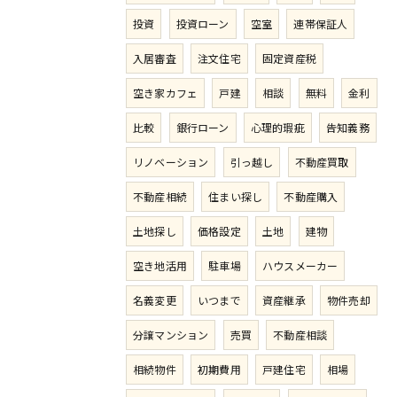
投資
投資ローン
空室
連帯保証人
入居審査
注文住宅
固定資産税
空き家カフェ
戸建
相談
無料
金利
比較
銀行ローン
心理的瑕疵
告知義務
リノベーション
引っ越し
不動産買取
不動産相続
住まい探し
不動産購入
土地探し
価格設定
土地
建物
空き地活用
駐車場
ハウスメーカー
名義変更
いつまで
資産継承
物件売却
分譲マンション
売買
不動産相談
相続物件
初期費用
戸建住宅
相場