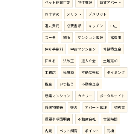
ペット飼育可能
物件管理
賃貸アパート
おすすめ
メリット
デメリット
退去費用
必要書類
キッチン
中古
スーモ
期限
マンション管理
諸費用
仲介手数料
中古マンション
修繕積立金
抑える
法改正
退去立会
土地売却
工務店
極度額
不動産売却
タイミング
税金
いつ払う
不動産査定
新築マンション
カナリー
ポータルサイト
残置物撤去
交渉
アパート管理
契約書
重要事項説明書
不動産会社
営業時間
内見
ペット飼育
ポイント
同棲