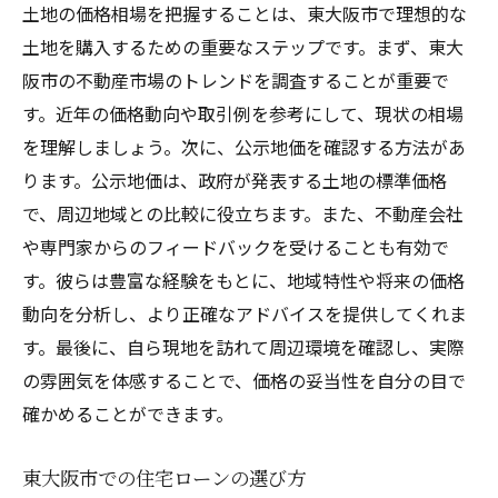
土地の価格相場を把握することは、東大阪市で理想的な
不動産選び
土地を購入するための重要なステップです。まず、東大
ライフスタイルに合った地域の選定方法
阪市の不動産市場のトレンドを調査することが重要で
生活リズムを考慮した不動産探し
す。近年の価格動向や取引例を参考にして、現状の相場
趣味や活動に基づく土地選び
を理解しましょう。次に、公示地価を確認する方法があ
健康的な暮らしをサポートする環境選び
ります。公示地価は、政府が発表する土地の標準価格
家族構成に応じた住まいの選び方
で、周辺地域との比較に役立ちます。また、不動産会社
未来のライフスタイル変化に対応する住ま
や専門家からのフィードバックを受けることも有効で
い
す。彼らは豊富な経験をもとに、地域特性や将来の価格
子育て世帯必見！東大阪市で安心の土地購入法
動向を分析し、より正確なアドバイスを提供してくれま
す。最後に、自ら現地を訪れて周辺環境を確認し、実際
子育てに優しい地域の特徴
の雰囲気を体感することで、価格の妥当性を自分の目で
教育環境を重視した土地選び
確かめることができます。
安全性を考慮した家選びのポイント
家族の成長に応じた住まいの選び方
東大阪市での住宅ローンの選び方