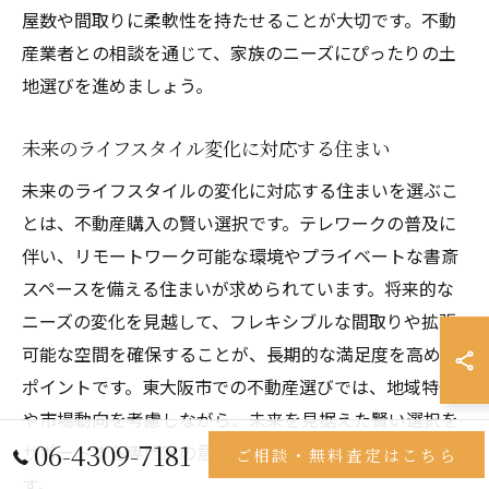
屋数や間取りに柔軟性を持たせることが大切です。不動
産業者との相談を通じて、家族のニーズにぴったりの土
地選びを進めましょう。
未来のライフスタイル変化に対応する住まい
未来のライフスタイルの変化に対応する住まいを選ぶこ
とは、不動産購入の賢い選択です。テレワークの普及に
伴い、リモートワーク可能な環境やプライベートな書斎
スペースを備える住まいが求められています。将来的な
ニーズの変化を見越して、フレキシブルな間取りや拡張
可能な空間を確保することが、長期的な満足度を高める
ポイントです。東大阪市での不動産選びでは、地域特性
や市場動向を考慮しながら、未来を見据えた賢い選択を
06-4309-7181
サポートする専門家の意見を取り入れることが有効で
ご相談・無料査定はこちら
す。