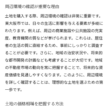
周辺環境の確認が重要な理由
交通の利便性と生活の快適さ
土地を購入する際、周辺環境の確認は非常に重要です。
地元コミュニティとの関わり方
東大阪市では、日々の生活に影響を与える要素が多岐に
住宅性能を重視した不動産選び
わたります。例えば、周辺の商業施設や公共施設の充実
将来の資産価値を見据えた東大阪市の土地購入
度、教育機関の質などが挙げられます。これらは、居住
ガイド
者の生活の質に直結するため、事前にしっかりと調査す
資産価値を左右する要因とは
ることが必要です。さらに、地域の治安状況や、将来的
長期的な視点での土地購入の考え方
な都市開発の計画なども考慮することが大切です。地域
不動産投資としての土地の魅力
の不動産市場の動向を常に把握することで、将来的な資
資産価値を高めるためのリフォーム戦略
産価値を見通しやすくなります。このように、周辺環境
周辺開発計画の把握が将来の価値に与える
を詳しく確認することは、理想的な土地を選ぶための第
影響
一歩です。
プロの視点から見る価値ある土地の選び方
土地の価格相場を把握する方法
ライフスタイルに合わせた東大阪市の理想的な