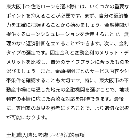
ファミリー向け住宅のチェックポイント
東大阪市で住宅ローンを選ぶ際には、いくつかの重要な
地域コミュニティが子育てに与える影響
ポイントを抑えることが必要です。まず、自分の返済能
駅近で利便性抜群の東大阪市不動産選びのコツ
力を正確に把握することから始めましょう。金融機関が
駅近物件の利便性と注意点
提供するローンシミュレーションを活用することで、無
通勤・通学に最適な立地の見つけ方
理のない返済計画を立てることができます。次に、金利
タイプの選定です。固定金利と変動金利のメリット・デ
駅周辺の商業施設が生活に与える影響
メリットを比較し、自分のライフプランに合ったものを
交通アクセスが生活の質を向上させる理由
選びましょう。また、金融機関ごとのサービス内容や付
防音対策を考慮した駅近住まいの選び方
帯条件を確認することも大切です。特に、東大阪市の不
駅近物件の資産価値を高めるポイント
動産市場に精通した地元の金融機関を選ぶことで、地域
東大阪市での新生活を成功させる不動産購入の
特有の事情に応じた柔軟な対応を期待できます。最後
ポイント
に、専門家の意見を参考にすることで、より適切な選択
新生活をスムーズにスタートするための準
が可能になります。
備
引越し前後の重要な手続き一覧
土地購入時に考慮すべき法的事項