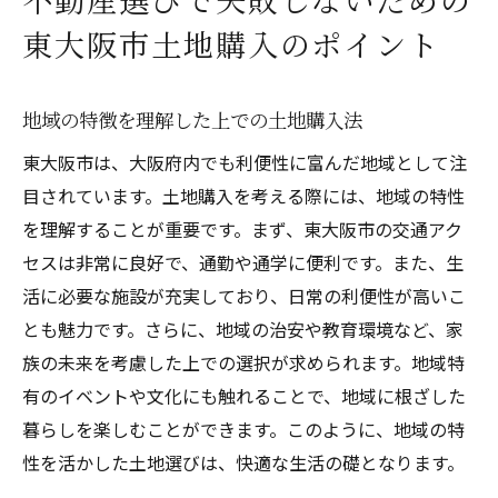
東大阪市の不動産市場動向を踏まえた土地購入
東大阪市土地購入のポイント
戦略
最新の不動産市場のトレンド分析
地域の特徴を理解した上での土地購入法
需要供給バランスから見る購入タイミング
東大阪市は、大阪府内でも利便性に富んだ地域として注
地価の変動要因を理解する
目されています。土地購入を考える際には、地域の特性
賢い投資を目指した不動産購入法
を理解することが重要です。まず、東大阪市の交通アク
将来を見据えた土地の選び方
セスは非常に良好で、通勤や通学に便利です。また、生
オンラインツールを活用した市場調査のコ
活に必要な施設が充実しており、日常の利便性が高いこ
ツ
とも魅力です。さらに、地域の治安や教育環境など、家
快適な暮らしを実現する東大阪市での不動産選
族の未来を考慮した上での選択が求められます。地域特
びの秘訣
有のイベントや文化にも触れることで、地域に根ざした
住みやすさを決定づける周辺施設の選び方
暮らしを楽しむことができます。このように、地域の特
生活の質を向上させる土地選びの基準
性を活かした土地選びは、快適な生活の礎となります。
自然環境が与える暮らしへの影響