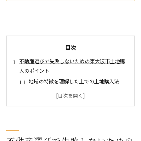
目次
不動産選びで失敗しないための東大阪市土地購
入のポイント
地域の特徴を理解した上での土地購入法
周辺環境の確認が重要な理由
土地の価格相場を把握する方法
東大阪市での住宅ローンの選び方
土地購入時に考慮すべき法的事項
専門家のアドバイスを活用する
不動産選びで失敗しないための