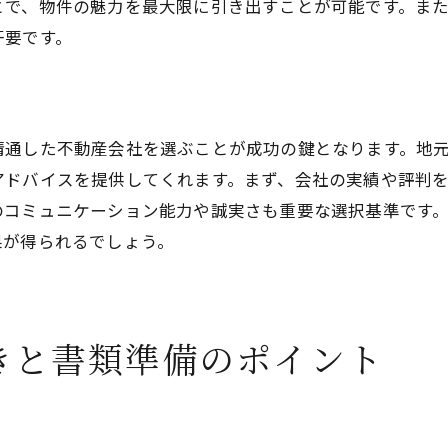
司法書士や税理士の役割と選定ポイント
とで、物件の魅力を最大限に引き出すことが可能です。ま
肝要です。
物件評価専門家の利用とそのメリット
法律相談サービスの活用方法
トラブル時の対応策と専門家の支援
契約締結後のフォローアップ体制
精通した不動産会社を選ぶことが成功の鍵となります。地
アドバイスを提供してくれます。まず、会社の実績や評判
売却後悔しないための適切なプラン選び
のコミュニケーション能力や誠実さも重要な選択基準です
短期売却と長期売却のメリットとデメリット
果が得られるでしょう。
リースバックオプションの検討
売却後のライフプランと住まい選び
市場動向に応じた柔軟なプラン調整
きと書類準備のポイント
売却プラン別の資金計画とリスク管理
将来を見据えた不動産投資戦略
不動産売却の成功事例から学ぶコツと注意点