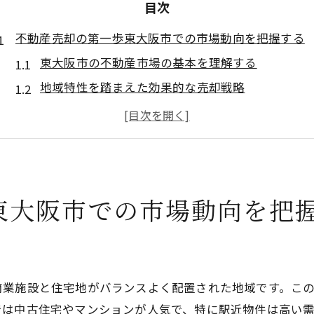
目次
不動産売却の第一歩東大阪市での市場動向を把握する
東大阪市の不動産市場の基本を理解する
地域特性を踏まえた効果的な売却戦略
過去の取引データを活用した市場分析
今後の市場予測と売却タイミングの見極め
競合物件の調査と差別化ポイントの発見
地域に特化した不動産会社の選び方
東大阪市での市場動向を把
売却時に必須な手続きと書類準備のポイント
売却前に確認すべき主要書類一覧
る
不動産売却に必要な法的手続きの流れ
重要事項説明書の作成と確認ポイント
商業施設と住宅地がバランスよく配置された地域です。こ
契約書作成時の注意点とチェック項目
では中古住宅やマンションが人気で、特に駅近物件は高い