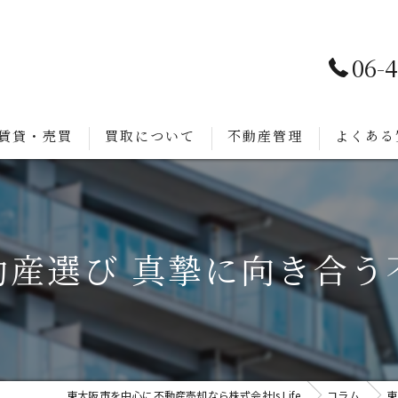
06-
賃貸・売買
買取について
不動産管理
よくある
動産選び 真摯に向き合う
東大阪市を中心に不動産売却なら株式会社Is Life
コラム
東