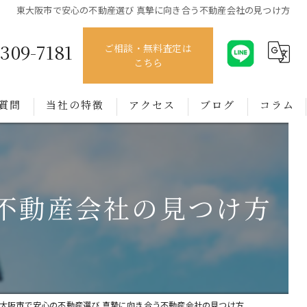
東大阪市で安心の不動産選び 真摯に向き合う不動産会社の見つけ方
4309-7181
ご相談・無料査定は
こちら
質問
当社の特徴
アクセス
ブログ
コラム
売買
賃貸
不動産会社の見つけ方
管理
相談
買取
大阪市で安心の不動産選び 真摯に向き合う不動産会社の見つけ方