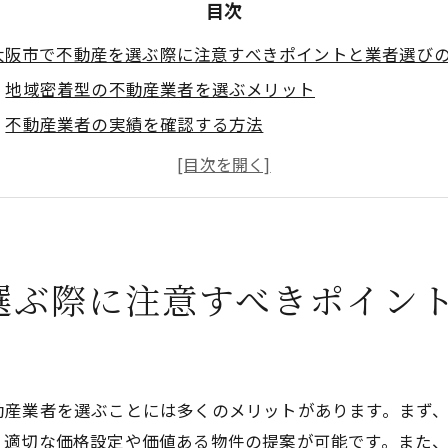
目次
大阪市で不動産を選ぶ際に注意すべきポイントと業者選び
地域密着型の不動産業者を選ぶメリット
不動産業者の実績を確認する方法
顧客対応の丁寧さと信頼性を見極める
透明性のある契約内容を確認する
口コミや評判を利用した業者選び
面談での具体的な質問事項
選ぶ際に注意すべきポイン
頼できる不動産会社を見つけるための東大阪市市場の理解
東大阪市の不動産市場の特徴
ト
市場動向を把握するための情報源
地域の価格相場を知ることの重要性
動産業者を選ぶことには多くのメリットがあります。まず
適切なタイミングでの購入・売却
、適切な価格設定や価値ある物件の提案が可能です。また