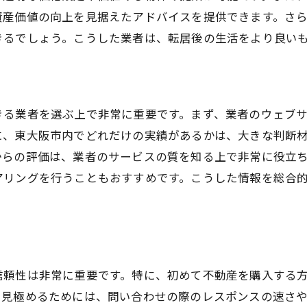
資産価値の向上を見据えたアドバイスを提供できます。さ
地域の将来性を考慮した選択
きるでしょう。こうした業者は、転居後の生活をより良い
市場の変化に対応する業者の選び方
大阪市での理想の住まい探しにおける不動産業者の重要性
理想の住まい探しに必要なサポート内容
きる業者を選ぶ上で非常に重要です。まず、業者のウェブ
顧客のニーズに応じた提案力
に、東大阪市内でどれだけの実績があるかは、大きな判断
不動産業者のネットワークの活用
からの評価は、業者のサービスの質を知る上で非常に役立
交渉力のある業者の重要性
アリングを行うこともおすすめです。こうした情報を総合
物件選びの際のアドバイス
顧客のライフスタイルに合った提案
動産選びで知っておくべき東大阪市の市場動向と業者の選
市場動向に基づいた戦略的な選択
信頼性は非常に重要です。特に、初めて不動産を購入する
東大阪市の人気エリアとその理由
を見極めるためには、問い合わせの際のレスポンスの速さ
環境要因と不動産価値の関係