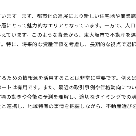
顧客ニーズに応じたカスタマイズ提案
業者の提案力を確認する具体例
ています。まず、都市化の進展により新しい住宅地や商業施
提案内容の柔軟性と多様性
ー層にとって魅力的なエリアとなっています。一方で、人
与えています。このような背景から、東大阪市で不動産を
顧客満足度を重視した業者の選び方
す。特に、将来的な資産価値を考慮し、長期的な視点で選
情報提供の質で選ぶ不動産会社
迅速な対応とフォローアップの重要性
するための情報源を活用することは非常に重要です。例え
ポートは有用です。また、最近の取引事例や価格動向につ
市場の動きや今後の予測を理解し、適切なタイミングでの
社と連携し、地域特有の事情を把握しながら、不動産選び