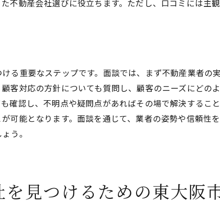
事前準備で賢く相談する方法
った不動産会社選びに役立ちます。ただし、口コミには主
業者とのコミュニケーションの重要性
ニーズを明確に伝えるためのヒント
合意形成をスムーズに行うコツ
成功体験を生む業者の特徴
つける重要なステップです。面談では、まず不動産業者の
、顧客対応の方針についても質問し、顧客のニーズにどの
大阪市で不動産を購入する前に知っておくべき市場情報と
ても確認し、不明点や疑問点があればその場で解決するこ
初めての購入者が知るべき基礎知識
とが可能となります。面談を通じて、業者の姿勢や信頼性
価格交渉で有利になるための情報収集
しょう。
購入過程で気をつけたい法律問題
住宅ローン選びのポイント
業者選びに役立つ現地見学の活用法
社を見つけるための東大阪
購入後のアフターフォローの確認方法
動産選びの成功は業者の提案力次第！東大阪市での選び方