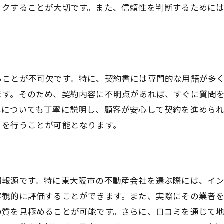
ックすることが大切です。また、信頼性を判断するために
将来性のある地域の見極め方
業者選びにおける重要な評価基準
市場変動に対応できる業者の特徴
頼と安心を提供する不動産会社の特徴とは？東大阪市での
ることが不可欠です。特に、契約書には専門的な用語が多
初めての方でも安心のサポート体制
ます。そのため、契約内容に不明点があれば、すぐに質問
顧客の立場に立った対応力
容についても丁寧に説明し、顧客が安心して契約を進めら
トラブル対応の迅速さと的確さ
引を行うことが可能となります。
透明性のある手続きと料金体系
地域情報に精通したスタッフの存在
顧客の声を反映したサービス改善
情報源です。特に東大阪市の不動産会社を選ぶ際には、イ
大阪市で成功する不動産選びの秘訣と業者への相談方法
客観的に評価することができます。また、実際にその業者
不動産選びで優先すべきポイント
の質を見極めることが可能です。さらに、口コミを通じて