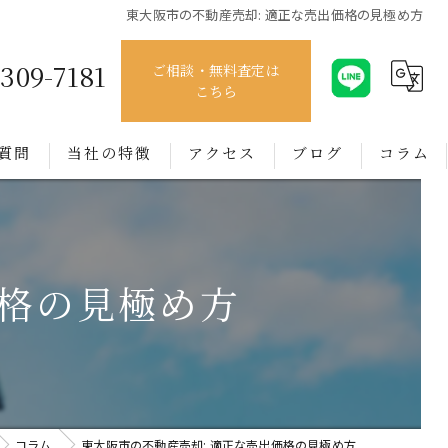
東大阪市の不動産売却: 適正な売出価格の見極め方
4309-7181
ご相談・無料査定は
こちら
質問
当社の特徴
アクセス
ブログ
コラム
売買
賃貸
価格の見極め方
管理
相談
買取
コラム
東大阪市の不動産売却: 適正な売出価格の見極め方