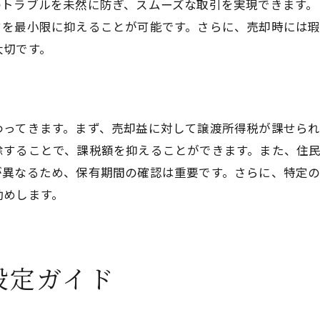
過去の地価動向から見える将来の予測
のトラブルを未然に防ぎ、スムーズな取引を実現できます。
クを最小限に抑えることが可能です。さらに、売却時には
地価動向を売却計画にどう活かすか
大切です。
周辺地価との比較で見る適正価格
地価情報を活用した市場価値の把握
地価動向を用いた売出価格設定術
わってきます。まず、売却益に対して譲渡所得税が課せら
東大阪市で不動産を高く売るためのコツ
除することで、課税額を抑えることができます。また、住
高値売却を実現するためのステージング術
が異なるため、保有期間の確認は重要です。さらに、特定
売却を成功に導くための広告戦略
勧めします。
高く売るための交渉術とそのポイント
購入者にアピールする物件価値の見せ方
売却期間を短縮するための価格設定法
設定ガイド
高額売却を目指すための市場調査方法
東大阪市の不動産売却成功事例を紹介