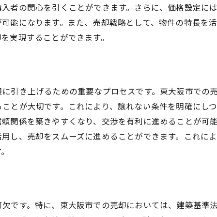
購入者の関心を引くことができます。さらに、価格設定に
市場の変化に対応した売却戦略の重要性
が可能になります。また、売却戦略として、物件の特長を
売却過程でのコミュニケーションの取り方
却を実現することができます。
売却後のトラブル回避法とその対策
東大阪市の不動産売却市場を理解する
市場理解のための地価動向の分析方法
限に引き上げるための重要なプロセスです。東大阪市での
売却市場の需給バランスを把握する
ることが大切です。これにより、譲れない条件を明確にしつ
地域特性が市場に与える影響を考える
信頼関係を築きやすくなり、交渉を有利に進めることが可
売却市場の動向を知るための情報源
活用し、売却をスムーズに進めることができます。これに
す。
近年の取引事例から見る市場の変化
将来の市場予測と売却戦略の立て方
東大阪市の売却で知っておくべき地価動向
地価変動が売却価格に与える影響分析
可欠です。特に、東大阪市での売却においては、建築基準