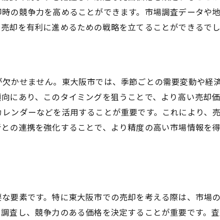
却時の競争力を高めることができます。市場調査データや
売却計画と価格戦略の立案方法
、売却を有利に進めるための戦略を立てることができるで
価格と売却期間のバランスを考える
適正な売出価格で東大阪市の家を売る方法
適正価格を導くための査定方法の選び方
が欠かせません。東大阪市では、季節ごとの需要変動や経
売出価格と査定額の違いを理解する
傾向にあり、このタイミングを狙うことで、より高い売却
市場価値を反映した価格設定のテクニック
カレンダーなどを活用することが重要です。これにより、
売却を成功へ導く価格交渉のポイント
者との連携を強化することで、より精度の高い市場情報を
売出価格が売却に与える影響を考察
売出価格決定に影響する要素を分析
東大阪市の不動産売却で失敗しないためのポイント
失敗を避けるための売却計画の立て方
要な要素です。特に東大阪市での売却を考える際は、市場
売却前に知っておくべき法的リスク
を調査し、競争力のある価格を決定することが重要です。
売却を成功させるためのタイミング選び