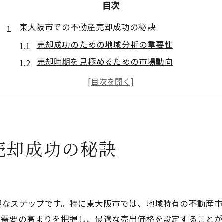
目次
東大阪市での不動産売却成功の秘訣
売却成功のための地域分析の重要性
売却時期を見極めるための市場動向
売却戦略における価格設定のコツ
売却を有利に進める交渉術のポイント
売却前に知っておくべき法律知識
売却後の手続きと税金について理解
売却成功の秘訣
東大阪市の売却価格設定ガイド
売却価格設定で失敗しないための基礎
地域の地価動向を活かした価格設定
競合物件との比較で価格を調整する
要なステップです。特に東大阪市では、地域特有の不動産
価格設定における市場調査の重要性
や需要の高まりを把握し、最適な売出価格を設定することが