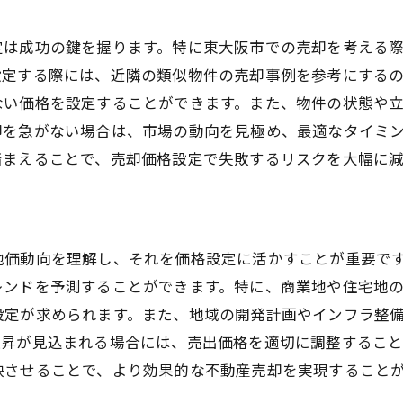
成功事例に学ぶ売却の秘訣とポイント
過去の成功事例から見る価格設定の重要性
定は成功の鍵を握ります。特に東大阪市での売却を考える
成功事例で見る売却プランの立て方
設定する際には、近隣の類似物件の売却事例を参考にする
ない価格を設定することができます。また、物件の状態や
事例から学ぶ売却交渉の進め方
却を急がない場合は、市場の動向を見極め、最適なタイミ
成功事例が教える市場の捉え方
踏まえることで、売却価格設定で失敗するリスクを大幅に
成功事例をもとにした売却戦略の考察
地価動向を理解し、それを価格設定に活かすことが重要で
レンドを予測することができます。特に、商業地や住宅地
設定が求められます。また、地域の開発計画やインフラ整
上昇が見込まれる場合には、売出価格を適切に調整すること
映させることで、より効果的な不動産売却を実現すること