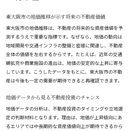
地価ランキングを参考にした土地購入のコ
東大阪市の地価推移が示す将来の不動産価値
ツ
東大阪市の地価推移は、不動産の将来的な資産価値を予
東大阪市で注目したい地価ランキングの読
測するうえで重要な指標です。なぜなら、地価の動向は
み解き方
地域開発や交通インフラの整備と密接に関連し、不動産
不動産評価額の確認手順とポイント解説
全体の価値を左右するからです。たとえば、近年の交通
不動産評価額を正確に確認するための基本
網拡充や商業施設の進出は、地価の安定的な上昇に寄与
手順
しています。こうしたデータをもとに、東大阪市の不動
土地評価額の調べ方と不動産購入時の注意
産は今後も一定の需要が期待できると再確認できます。
点
評価額確認に役立つ公式データの活用方法
地価データから見る不動産投資のチャンス
東大阪市の不動産評価額チェックの重要ポ
地価データの分析は、不動産投資のタイミングや立地選
イント
定の判断材料となります。理由は、地価が上昇傾向にあ
不動産取引前に把握すべき評価額の確認方
るエリアでは中長期的な資産価値向上が期待できるから