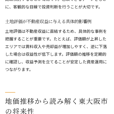
に、客観的な目線で投資判断を行うことが大切です。
ト
坪単価の変化から読み解く不動産投資の可
土地評価が不動産収益に与える具体的影響例
能性
土地評価は不動産収益に直結するため、具体的な事例を
土地評価における坪単価と公示価格の比較
把握することが重要です。たとえば、評価額が上昇した
活用法
エリアでは賃料収入や売却益が増加しやすく、逆に下落
東大阪市における地価ランキングの見方と活用
した場合は収益性が低下します。評価額の推移を定期的
法
に確認し、収益予測を立てることが安定した資産運用に
地価ランキングが不動産選びに与える影響
つながります。
とは
東大阪市の地価ランキングから分かる地域
の特性
土地評価と地価ランキングの関連性を解説
地価推移から読み解く東大阪市
不動産投資判断に役立つ地価ランキングの
の将来性
活用法