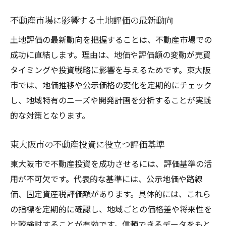
不動産投資成功の鍵となる評価額の活用法
不動産市場に影響する土地評価の最新動向
評価額から導く東大阪市の不動産戦略
土地評価の最新動向を把握することは、不動産市場での
東大阪市で資産運用を始める際の評価額の
成功に直結します。理由は、地価や評価額の変動が売買
見極め方
タイミングや投資戦略に影響を与えるためです。東大阪
土地評価と不動産資産形成の効果的な関係
市では、地価推移や公示価格の変化を定期的にチェック
性
し、地域特有のニーズや開発計画を分析することが実践
長期資産運用を見据えた評価額の分析ポイ
的な対策となります。
ント
公示価格や坪単価から見る土地価値の変化
東大阪市の不動産投資に役立つ評価基準
公示価格と坪単価で把握する不動産価値の
東大阪市で不動産投資を成功させるには、評価基準の活
推移
用が不可欠です。代表的な基準には、公示地価や路線
東大阪市の坪単価が示す土地評価の現状
価、固定資産税評価額があります。具体的には、これら
の指標を定期的に確認し、地域ごとの価格差や将来性を
不動産評価額に影響する公示価格の見方
比較検討することが有効です。信頼できるデータをもと
公的データから知る土地価値の変動ポイン