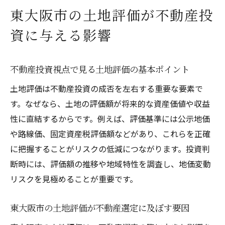
不動産市場に影響する土地評価の最新動向
東大阪市の土地評価が不動産投
東大阪市の不動産投資に役立つ評価基準
資に与える影響
土地評価が不動産収益に与える具体的影響
例
地価推移から読み解く東大阪市の将来性
不動産投資視点で見る土地評価の基本ポイント
東大阪市の地価推移が示す将来の不動産価
土地評価は不動産投資の成否を左右する重要な要素で
値
す。なぜなら、土地の評価額が将来的な資産価値や収益
地価データから見る不動産投資のチャンス
性に直結するからです。例えば、評価基準には公示地価
や路線価、固定資産税評価額などがあり、これらを正確
東大阪市で注目すべき地価変動の要因とは
に把握することがリスクの低減につながります。投資判
不動産購入に役立つ地価推移の読み取り方
断時には、評価額の推移や地域特性を調査し、地価変動
東大阪市地価推移が不動産戦略に与える意
リスクを見極めることが重要です。
味
将来性を見極めるための地価推移分析術
東大阪市の土地評価が不動産選定に及ぼす要因
土地価格や不動産動向の実態を知る方法