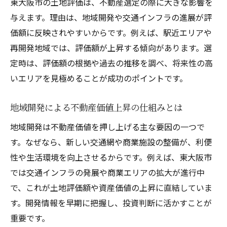
東大阪市の土地評価は、不動産選定の際に大きな影響を
東大阪市の不動産価格を調べる信頼できる
与えます。理由は、地域開発や交通インフラの進展が評
方法
価額に反映されやすいからです。例えば、駅近エリアや
土地価格の相場を把握するための不動産情
再開発地域では、評価額が上昇する傾向があります。選
報活用術
定時は、評価額の根拠や過去の推移を調べ、将来性の高
不動産動向を捉える専門データの見方と活
いエリアを見極めることが成功のポイントです。
かし方
市場動向を知るための土地評価の情報収集
地域開発による不動産価値上昇の仕組みとは
法
地域開発は不動産価値を押し上げる主な要因の一つで
東大阪市の土地価格把握に役立つ公的デー
す。なぜなら、新しい交通網や商業施設の整備が、利便
タ活用法
性や生活環境を向上させるからです。例えば、東大阪市
不動産購入前に必要な土地価格チェックの
では交通インフラの発展や商業エリアの拡大が進行中
ポイント
で、これが土地評価額や資産価値の上昇に直結していま
す。開発情報を早期に把握し、投資判断に活かすことが
資産運用を考えるなら東大阪市の評価額に注目
重要です。
資産運用の視点で見る土地評価額の重要性