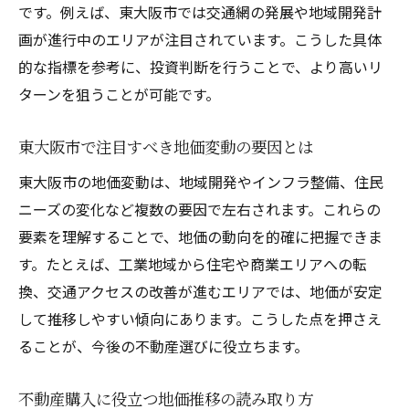
法
です。例えば、東大阪市では交通網の発展や地域開発計
土地評価額をスムーズに調査するコツを紹
画が進行中のエリアが注目されています。こうした具体
介
的な指標を参考に、投資判断を行うことで、より高いリ
今後の東大阪市土地価格と資産価値の見通し
ターンを狙うことが可能です。
東大阪市の土地価格が今後どう変動するか
東大阪市で注目すべき地価変動の要因とは
予測
東大阪市の地価変動は、地域開発やインフラ整備、住民
不動産市場動向から見る将来の資産価値の
ニーズの変化など複数の要因で左右されます。これらの
展望
要素を理解することで、地価の動向を的確に把握できま
土地評価を踏まえた資産価値の継続的な分
す。たとえば、工業地域から住宅や商業エリアへの転
析法
換、交通アクセスの改善が進むエリアでは、地価が安定
将来的な不動産価値向上のための土地評価
して推移しやすい傾向にあります。こうした点を押さえ
視点
ることが、今後の不動産選びに役立ちます。
地価推移データを基にした資産価値予測の
考え方
不動産購入に役立つ地価推移の読み取り方