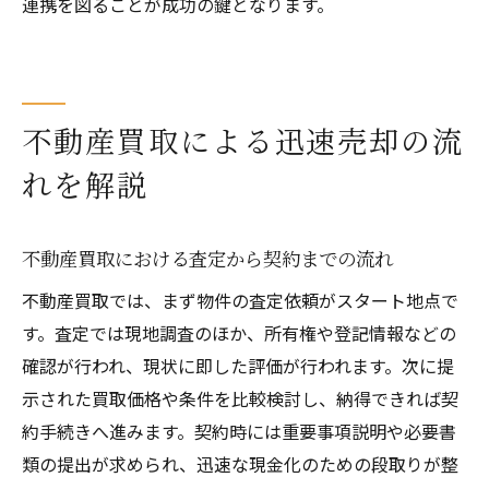
連携を図ることが成功の鍵となります。
不動産買取で安心取引を実現するステップ
早期売却を叶えるための買取活用ガイド
早期売却を実現する買取活用の基本手順
不動産買取の活用で売却成功を目指す方法
不動産買取による迅速売却の流
東大阪市不動産で早期買取を行う際の注意
れを解説
点
買取サービス選びで失敗しないコツを紹介
不動産買取における査定から契約までの流れ
売却後を見据えた買取活用のポイント
初めての不動産買取でも安心の進め方
不動産買取では、まず物件の査定依頼がスタート地点で
す。査定では現地調査のほか、所有権や登記情報などの
確認が行われ、現状に即した評価が行われます。次に提
示された買取価格や条件を比較検討し、納得できれば契
約手続きへ進みます。契約時には重要事項説明や必要書
類の提出が求められ、迅速な現金化のための段取りが整