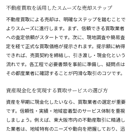
スムーズな不動産売却を支える買取の流れ
不動産買取を活用したスムーズな売却ステップ
早期現金化を目指すなら買取が有効な理由
不動産買取による売却は、明確なステップを踏むことで
不動産買取が早期現金化に優れるポイント
よりスムーズに進行します。まず、信頼できる買取業者
買取利用による即時売却のメリットを紹介
への査定依頼がスタートです。次に、現地調査や簡易査
東大阪市で買取を選ぶべき理由を解説
定を経て正式な買取価格が提示されます。提示額に納得
資産運用に役立つ不動産買取の活用法
できれば、売買契約を締結し、引き渡し・現金化という
流れです。各工程で必要書類を事前に準備し、疑問点は
早期売却に適した買取の仕組みと特徴
その都度業者に確認することが円滑な取引のコツです。
買取でスピーディーな現金化を実現する方
法
資産現金化を実現する買取サービスの選び方
スムーズな不動産売却に役立つ買取手法
資産を早期に現金化したいなら、買取業者の選定が重要
効率的な不動産売却を叶える買取手法の紹
です。信頼性・実績・地域密着型のサービス体制を重視
介
しましょう。例えば、東大阪市内の不動産取引に精通し
買取サービス活用で売却をスムーズに進め
た業者は、地域特有のニーズや動向を把握しており、迅
る