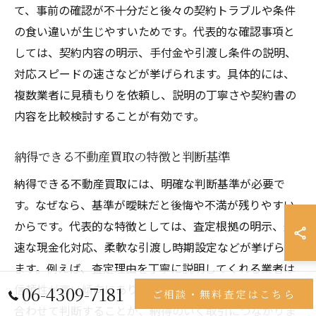
て、事前の確認が不十分だと後々の契約トラブルや条件
の食い違いが生じやすいためです。代表的な確認事項と
しては、契約内容の明示、手付金や引渡し条件の説明、
対応スピードの速さなどが挙げられます。具体的には、
複数業者に見積もりを依頼し、説明の丁寧さや契約書の
内容を比較検討することが有効です。
納得できる不動産買取の特徴と判断基準
納得できる不動産買取には、明確な判断基準が必要で
す。なぜなら、基準が曖昧だと後悔や不満が残りやすい
からです。代表的な特徴としては、査定根拠の明示、迅
速な現金化対応、柔軟な引渡し時期設定などが挙げられ
ます。例えば、査定理由を丁寧に説明してくれる業者は
信頼性が高い傾向にあります。自分の希望条件と照らし
06-4309-7181
ご相談・無料査定はこちら
合わせて判断することが、納得のいく取引につながりま