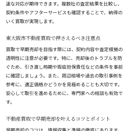
速な対応が期待できます。複数社の査定結果を比較し、
東大阪市不動産買取で選ばれる方法とは
契約条件やアフターサービスも確認することで、納得の
査定額アップも狙える買取手法の工夫
いく買取が実現します。
不動産売却を加速する買取の選び方
買取手法の違いと自分に合う選択ポイント
東大阪市不動産買取で押さえるべき注意点
納得の価格で売却したい方への買取ポイント
買取で早期売却を目指す際には、契約内容や査定根拠の
不動産買取で納得価格を得るための工夫
透明性に注意が必要です。特に、売却後のトラブルを防
ぐため、引き渡し時期や瑕疵担保責任などの条件を事前
買取査定を高めるためのポイントを解説
に確認しましょう。また、周辺相場や過去の取引事例を
東大阪市の不動産買取で価格交渉するコツ
参考に、適正価格かどうかを見極めることも大切です。
売却を成功に導く買取業者選びの基準
安心して取引を進めるために、専門家への相談も有効で
適正な買取価格を見極めるための視点
す。
納得感ある売却を実現する買取活用法
買取を利用した東大阪市不動産の効率的売却法
不動産買取で早期売却を叶えるコツとポイント
効率的な売却を叶える買取の活用術
早期売却のコツは、情報収集と準備の徹底にあります。