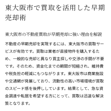
東大阪市不動産買取で押さえるべき注意点
東大阪市で買取を活用した早期
不動産買取で早期売却を叶えるコツとポイ
売却術
ント
東大阪市の買取動向と今後の売却戦略を紹
介
東大阪市の不動産買取が早期売却に強い理由を解説
不動産買取による迅速売却の流れを解説
不動産の早期売却を実現するには、東大阪市の買取サー
不動産買取における査定から契約までの流
ビスが有効です。買取は業者が直接物件を購入するた
れ
め、一般的な売却と異なり買主探しや交渉の手間が不要
買取を利用した売却手続きのポイント解説
です。そのため、資金化までの期間が短縮され、維持費
や税負担の軽減にもつながります。東大阪市は商業施設
東大阪市不動産買取での事前準備と注意事
や交通網が発展しており、流動性の高い市場環境が買取
項
のスピード感を後押ししています。結果として、急な資
現金化を目指すための買取売却手順の全貌
金調達や転居を希望する方にとって、買取は迅速な解決
不動産買取で重要な手続きと必要書類につ
策となります。
いて