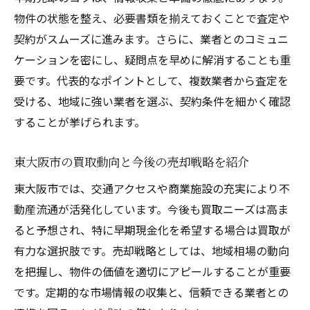
東大阪市での不動産買取が選ばれる理由
物件の状態を整え、必要書類を揃えておくことで査定や
買取サービスで売却手続きを時短する方法
契約がスムーズに進みます。さらに、業者とのコミュニ
ケーションを密にし、疑問点を早めに解消することも重
不動産買取でストレスなく売却を進めるコ
要です。代表的なポイントとして、複数業者から査定を
ツ
受ける、地域に強い業者を選ぶ、契約条件を細かく確認
売却後の資金計画に役立つ買取利用法
することが挙げられます。
買取を活かした不動産売却の最新動向
信頼できる不動産買取で安心取引を実現
東大阪市の買取動向と今後の売却戦略を紹介
信頼性の高い不動産買取業者の選び方
東大阪市では、交通アクセスや商業施設の充実により不
安心して任せられる買取取引の進め方
動産流通が活発化しています。今後も買取ニーズは高ま
東大阪市で安心できる不動産買取を探す
ると予想され、特に早期現金化を希望する場合は買取が
トラブル回避のための買取業者選定ポイン
有力な選択肢です。売却戦略としては、地域相場の動向
ト
を把握し、物件の価値を適切にアピールすることが重要
納得できる不動産買取の特徴と判断基準
です。定期的な市場情報の収集と、信頼できる業者との