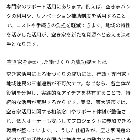
空き家活用に役立つ専門家相談のポイント
専門家のサポート活用にあります。例えば、空き家バン
空き家バンクや相談窓口の賢い利用方法
クの利用や、リノベーション補助制度を活用すること
空き家バンクの活用法と利用の流れを解説
で、コストや手続きの負担を軽減できます。地域の特性
相談窓口を使った空き家譲渡の進め方
を活かした活用が、空き家を新たな資源へと変える決め
手となります。
オンラインで簡単にできる空き家相談とは
空き家バンク活用で見える新たな選択肢
空き家を活かした街づくりの成功要因とは
専門家が教える空き家相談の活用ポイント
空き家活用による街づくりの成功には、行政・専門家・
空き家バンク登録から活用までの実体験談
地域住民の三者連携が不可欠です。なぜなら、各主体が
空き家を地域資源に変える持続可能なアプロー
役割を分担し、実践的なアイデアを共有することで、持
チ
続的な活用が実現するからです。実際、東大阪市では、
空き家を地域資源化する持続可能な方法
空き家活用に関する相談窓口やサポート体制が整備さ
地域連携で進める空き家プロジェクトとは
れ、個人オーナーも安心してプロジェクトに参加できる
空き家活用が生む地域経済活性化の可能性
環境が整っています。こうした仕組みが、空き家問題の
持続可能な空き家利用を実現する工夫
解決と街の活性化を同時に推進する原動力となっていま