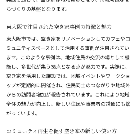
空き家を活かした子育て支援拠点の事例
ちづくりの基盤となります。
空き家から生まれる地域イベントの可能性
東大阪で注目された空き家事例の特徴と魅力
空き家を使った起業・テレワーク支援方法
東大阪市では、空き家をリノベーションしてカフェやコ
活用事例に学ぶ空き家の価値向上戦略
ミュニティスペースとして活用する事例が注目されてい
空き家の相談先を知る東大阪市のポイント
ます。このような事例は、地域住民の交流の場として機
東大阪市で空き家相談を始める手順と流れ
能し、多世代が集う拠点となる点が魅力です。実際に、
空き家バンクを利用した相談の進め方
空き家を活用した施設では、地域イベントやワークショ
行政や専門家の空き家相談サポート体制
ップが定期的に開催され、住民同士のつながりや地域外
空き家問題を早期に相談するメリット
からの訪問者増加が報告されています。これにより地域
東大阪市の空き家相談窓口の活用方法
全体の魅力が向上し、新しい住民や事業者の誘致にも繋
がっています。
相談事例から見る空き家解決の第一歩
シェアハウスや交流拠点への空き家活用法
コミュニティ再生を促す空き家の新しい使い方
空き家をシェアハウスで活用する実践ポイ