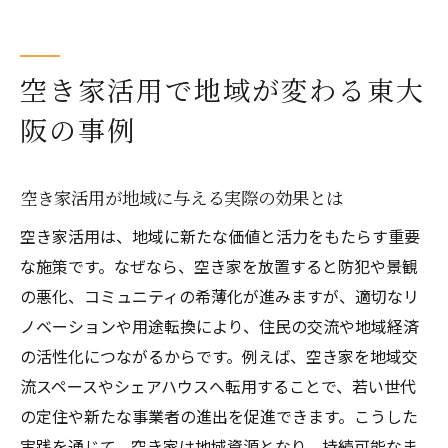
空き家が地域資源に変わる背景とポイント
空き家を活かした街づくりの成功要因とは
空き家活用で地域が変わる東大
次に繋げる空き家事例の学びと活用ヒント
阪の事例
東大阪市で注目される空き家の新たな使い道
空き家を活用した賃貸やシェアの実践例
空き家活用が地域に与える実際の効果とは
空き家が生まれ変わる交流拠点の可能性
空き家活用は、地域に新たな価値と活力をもたらす重要
リノベーションによる空き家の価値向上策
な施策です。なぜなら、空き家を放置すると防犯や景観
空き家を地域ビジネス拠点にする発想法
の悪化、コミュニティの希薄化が進みますが、適切なリ
東大阪市の空き家バンク活用の現状と工夫
ノベーションや用途転換により、住民の交流や地域経済
新たな空き家利用が広がる地域の変化点
の活性化につながるからです。例えば、空き家を地域交
地域活性化に繋がる空き家の活用アイデア集
流スペースやシェアハウスへ転用することで、若い世代
空き家のコミュニティ活用で人が集う理由
の定住や新たな事業者の進出を促進できます。こうした
地域課題解決へ導く空き家リノベの工夫
実践を通じて、空き家は地域資源となり、持続可能なま