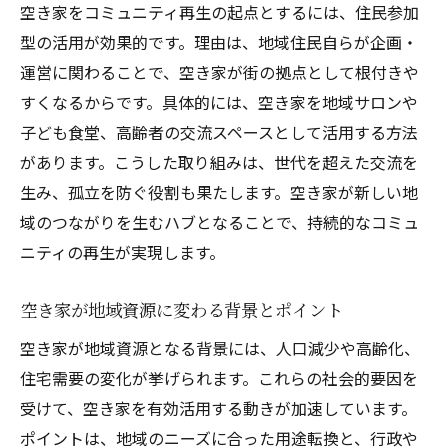
空き家をコミュニティ再生の起点とするには、住民参加
ント
型の活用が効果的です。理由は、地域住民自らが企画・
交流拠点に変える空き家リノベの成功条件
運営に関わることで、空き家が街の拠点として根付きや
空き家を人が集まる場所へ変える工夫
すくなるからです。具体的には、空き家を地域サロンや
シェアスペースとしての空き家活用事例
子ども食堂、高齢者の交流スペースとして活用する方法
地域交流を生む空き家プロジェクトの魅力
があります。こうした取り組みは、世代を超えた交流を
空き家の新活用で生まれる地域連携の形
生み、孤立を防ぐ役割も果たします。空き家が新しい地
東大阪市で空き家を有効活用するための秘訣
域のつながりを生むハブとなることで、持続的なコミュ
ニティの再生が実現します。
空き家活用成功のカギは地域ニーズの把握
東大阪市で活かす空き家リノベ支援策とは
空き家が地域資源に変わる背景とポイント
空き家活用と行政サポートの効果的な連携
空き家が地域資源となる背景には、人口減少や高齢化、
補助金制度を活用した空き家リノベの進め
住宅需要の変化が挙げられます。これらの社会的要因を
方
受けて、空き家を有効活用する動きが加速しています。
空き家を有効利用するための実践的手順
ポイントは、地域のニーズに合った用途転換と、行政や