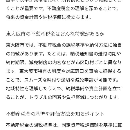
くことが重要です。不動産税金の理解を深めることで、
都市計画税の廃止や非課税地域の現状を解
将来の資金計画や納税準備に役立ちます。
説
不動産税金と都市計画税の課税有無が資金
東大阪市の不動産税金はどんな特徴があるか
計画に与える影響
東大阪市では、不動産税金の課税基準や納付方法に独自
将来の都市計画方針と税金の関係に注目し
の特徴があります。たとえば、納税通知書の送付時期や
よう
納付期限、減免制度の内容などが市区町村ごとに異なり
固定資産税の納期や問い合わせ先を整理
ます。東大阪市特有の制度や対応窓口を事前に把握する
東大阪市 固定資産税 納期の基本情報を解説
ことで、スムーズな納付や適切な減免申請が可能です。
不動産税金の納付期限を見落とさないため
地域特性を理解したうえで、納税準備や資金計画を立て
のコツ
ることが、トラブルの回避や負担軽減につながります。
東大阪市 固定資産税 問い合わせ先を知って
安心
不動産税金の基準や評価方法を知るポイント
納付書の内容と問い合わせ時のチェックポ
不動産税金の課税標準は、固定資産税評価額を基準に算