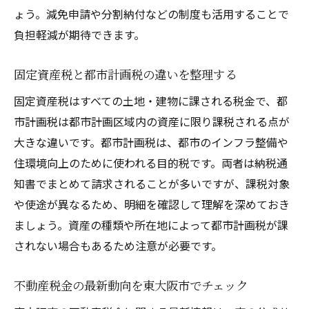
クレジットカードで不動産税金を支払うメリッ
ょう。減免申請や分割納付などの制度も活用することで
ト
負担軽減が期待できます。
東大阪市 固定資産税 クレジットカード払い
固定資産税と都市計画税の違いを整理する
の特徴
不動産税金の支払い方法を比較し最適化し
固定資産税はすべての土地・建物に課される税金で、都
よう
市計画税は都市計画区域内の資産に限り課税される点が
大きな違いです。都市計画税は、都市のインフラ整備や
クレジットカード払いで得られるメリット
住環境向上のために使われる目的税です。両者は納税通
とは
知書でまとめて請求されることが多いですが、課税対象
支払い方法選択で注意したい手数料やポイ
や使途が異なるため、明細を確認して理解を深めておき
ント
ましょう。資産の種類や所在地によって都市計画税が課
固定資産税 クレジットカード利用時の流れ
されない場合もあるため注意が必要です。
を解説
不動産税金の支払いで負担を軽減するコツ
不動産税金の最新動向を東大阪市でチェック
納税スケジュール把握で資金計画も安心