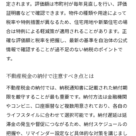
イント
定されます。評価額は市町村が毎年見直しを行い、評価
納税通知書を活用し固定資産税の疑問を解
証明書などで確認できます。物件の種類や用途によって
消
税率や特例措置が異なるため、住宅用地や新築住宅の場
不動産税金の納付スケジュール管理法を伝
合は特例による軽減策が適用されることがあります。正
授
確な評価額と税率を把握し、最新の基準を自治体の公式
情報で確認することが過不足のない納税のポイントで
東大阪市で利用できる減免制度を知ろう
す。
東大阪市 固定資産税 減免の利用条件を解説
不動産税金の減免申請手続きと注意点を紹
不動産税金の納付で注意すべき点とは
介
不動産税金の納付では、納税通知書に記載された納付期
減免制度で納税負担を軽減するポイント
限を厳守することが最も重要です。納付方法は金融機関
都市計画税の減免制度と適用範囲を知ろう
やコンビニ、口座振替など複数用意されており、各自の
東大阪市の最新減免情報はどこで得られる
ライフスタイルに合わせて選択可能です。納付遅延は延
か
滞金の発生や督促につながるため、納付スケジュールの
不動産税金の減免活用で資金計画を見直す
把握や、リマインダー設定など具体的な対策を講じまし