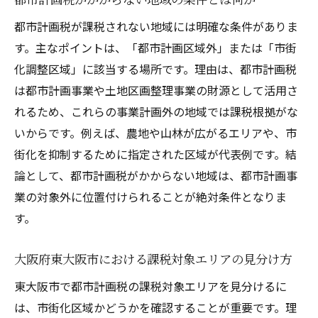
減免申請時の必要書類と注意点を押さえる
都市計画税が課税されない地域には明確な条件がありま
す。主なポイントは、「都市計画区域外」または「市街
不動産税金負担を減らすための具体策を提
化調整区域」に該当する場所です。理由は、都市計画税
案
は都市計画事業や土地区画整理事業の財源として活用さ
東大阪市の不動産税金対策で将来も安心
れるため、これらの事業計画外の地域では課税根拠がな
不動産税金の将来負担を見据えた対策ポイ
いからです。例えば、農地や山林が広がるエリアや、市
ント
街化を抑制するために指定された区域が代表例です。結
東大阪市の税制変更や軽減措置に注目しよ
論として、都市計画税がかからない地域は、都市計画事
う
業の対象外に位置付けられることが絶対条件となりま
不動産税金対策で資産価値を守る秘訣
す。
安心できる不動産管理のための税金知識
都市計画税や固定資産税の最新動向を把握
大阪府東大阪市における課税対象エリアの見分け方
将来の資金計画に役立つ税金対策をまとめ
東大阪市で都市計画税の課税対象エリアを見分けるに
る
は、市街化区域かどうかを確認することが重要です。理