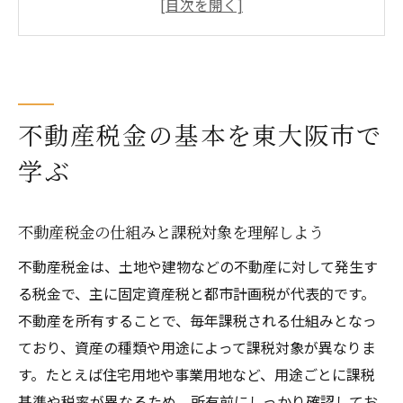
か
不動産税金の基準や評価方法を知るポイン
ト
不動産税金の納付で注意すべき点とは
不動産税金の基本を東大阪市で
固定資産税と都市計画税の違いを整理する
学ぶ
不動産税金の最新動向を東大阪市でチェッ
ク
都市計画税がかからない地域の特徴解説
不動産税金の仕組みと課税対象を理解しよう
都市計画税がかからない地域の条件とは何
不動産税金は、土地や建物などの不動産に対して発生す
か
る税金で、主に固定資産税と都市計画税が代表的です。
大阪府東大阪市における課税対象エリアの
不動産を所有することで、毎年課税される仕組みとなっ
見分け方
ており、資産の種類や用途によって課税対象が異なりま
す。たとえば住宅用地や事業用地など、用途ごとに課税
都市計画税 かからない地域の確認方法を紹
基準や税率が異なるため、所有前にしっかり確認してお
介