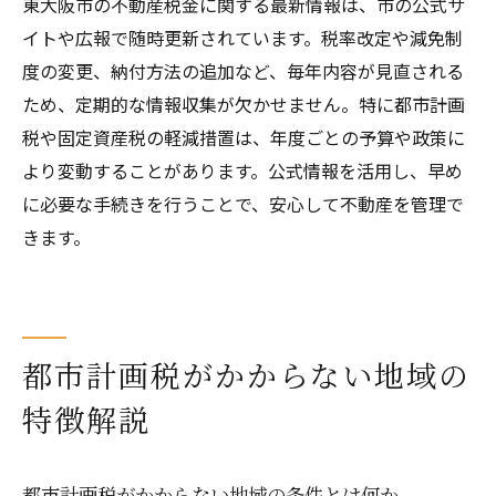
東大阪市の不動産税金に関する最新情報は、市の公式サ
不動産税金の納税スケジュール管理の基本
イトや広報で随時更新されています。税率改定や減免制
納税スケジュール把握で資金計画を立てよ
度の変更、納付方法の追加など、毎年内容が見直される
う
ため、定期的な情報収集が欠かせません。特に都市計画
納付期日を逃さないためのスケジュール術
税や固定資産税の軽減措置は、年度ごとの予算や政策に
不動産税金納付の分割や先払いの活用法
より変動することがあります。公式情報を活用し、早め
に必要な手続きを行うことで、安心して不動産を管理で
納税計画と固定資産税の資金準備ポイント
きます。
都市計画税も含めた納税タイミングを整理
減免や支払い方法で負担を軽減する方法
不動産税金の減免と支払い方法の選択肢
負担軽減に役立つ減免制度の最新情報を紹
都市計画税がかからない地域の
介
特徴解説
支払い方法の工夫で資金負担を分散しよう
不動産税金の口座振替やオンライン納付の
都市計画税がかからない地域の条件とは何か
活用