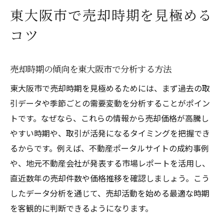
売却時期を見極める実践的なコツまとめ
東大阪市で売却時期を見極める
売却を成功に導くタイミング戦略とは
コツ
売却成功のためのタイミング戦略を立てる
需要変動を活かした売却タイミングの選び
売却時期の傾向を東大阪市で分析する方法
方
東大阪市で売却時期を見極めるためには、まず過去の取
売却時期と価格の関係を理解するポイント
引データや季節ごとの需要変動を分析することがポイン
市場の流れに合わせた売却戦略のコツ
トです。なぜなら、これらの情報から売却価格が高騰し
売却戦略における見極めの重要性
やすい時期や、取引が活発になるタイミングを把握でき
高値売却を目指すための時期戦略を解説
るからです。例えば、不動産ポータルサイトの成約事例
最適な売却時期選びで資産価値を高める
や、地元不動産会社が発表する市場レポートを活用し、
資産価値を最大化する売却時期の判断法
直近数年の売却件数や価格推移を確認しましょう。こう
売却タイミングによる価格差の理由を知る
したデータ分析を通じて、売却活動を始める最適な時期
売却時期が資産価値に与える影響を解説
を客観的に判断できるようになります。
売却で損をしない時期選びのコツ