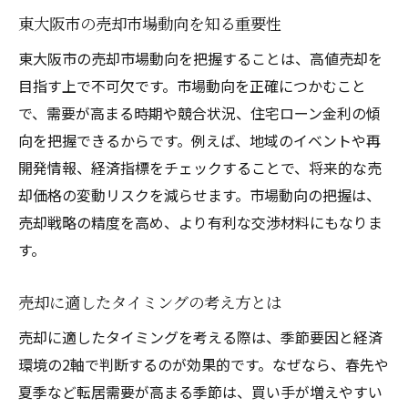
東大阪市の売却市場動向を知る重要性
資産価値アップに繋がる売却時期とは
東大阪市の売却市場動向を把握することは、高値売却を
売却成功に欠かせない時期選定の視点
目指す上で不可欠です。市場動向を正確につかむこと
市場動向を活かした売却時期の判断方法
で、需要が高まる時期や競合状況、住宅ローン金利の傾
市場動向を的確に読む売却時期のポイント
向を把握できるからです。例えば、地域のイベントや再
売却判断に役立つ市場情報の集め方
開発情報、経済指標をチェックすることで、将来的な売
東大阪市の市場トレンドに沿った売却策
却価格の変動リスクを減らせます。市場動向の把握は、
売却時期選びで市場分析が重要な理由
売却戦略の精度を高め、より有利な交渉材料にもなりま
タイミングを見極める市場動向の活用術
す。
売却活動に直結する市場データの活かし方
売却に適したタイミングの考え方とは
売却に有利な時期を逃さないために必要な視点
売却に適したタイミングを考える際は、季節要因と経済
売却に有利な時期を見逃さないポイント
環境の2軸で判断するのが効果的です。なぜなら、春先や
時期を見逃さないための情報収集術
夏季など転居需要が高まる季節は、買い手が増えやすい
売却の好機を逃さないチェックリスト