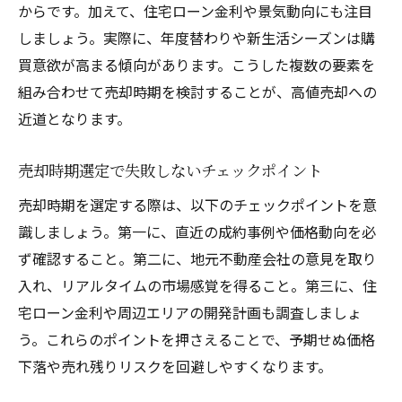
からです。加えて、住宅ローン金利や景気動向にも注目
売却時期を決める際の注意点とは
しましょう。実際に、年度替わりや新生活シーズンは購
有利な売却を実現するタイミングの掴み方
買意欲が高まる傾向があります。こうした複数の要素を
売却時期判断で抑えるべき視点を紹介
組み合わせて売却時期を検討することが、高値売却への
東大阪市の売却タイミング最新トレンド解説
近道となります。
最新の売却タイミング動向を徹底分析
売却時期選定で失敗しないチェックポイント
東大阪市の売却市場トレンドの特徴
売却時期を選定する際は、以下のチェックポイントを意
売却時期トレンドから読み解く戦略
識しましょう。第一に、直近の成約事例や価格動向を必
トレンドを踏まえた売却時期の選び方
ず確認すること。第二に、地元不動産会社の意見を取り
売却動向の変化に対応する方法
入れ、リアルタイムの市場感覚を得ること。第三に、住
売却タイミングの最新情報を活用する
宅ローン金利や周辺エリアの開発計画も調査しましょ
高値売却を目指すなら知っておきたい時期のポ
う。これらのポイントを押さえることで、予期せぬ価格
イント
下落や売れ残りリスクを回避しやすくなります。
高値売却に繋がる時期選びのコツ