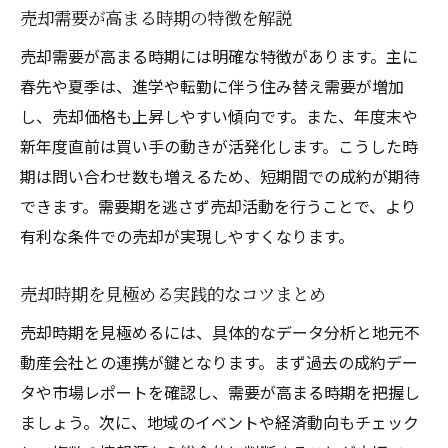
売却需要が高まる時期の特徴を解説
時期による売却価格の違いを理解する
売却で高値を狙うためのタイミング戦略
売却需要が高まる時期には明確な特徴があります。主に
春先や夏季は、進学や転勤に伴う住み替え需要が増加
売却時期が価格に及ぼす影響を解説
し、売却価格も上昇しやすい傾向です。また、年度末や
高値を実現する時期の見極め方
新年度直前は買い手の動きが活発化します。こうした時
売却成功者が実践する時期の選択術
期は問い合わせ数も増えるため、短期間での成約が期待
売却時期の見極めが資産運用を左右する理由
できます。需要期を逃さず売却活動を行うことで、より
売却時期が資産運用に与える重要な影響
有利な条件での売却が実現しやすくなります。
資産運用戦略における売却時期の役割
売却時期判断が運用成果を左右する理由
売却時期を見極める実践的なコツまとめ
資産運用に有利な売却タイミングとは
売却時期を見極めるには、具体的なデータ分析と地元不
売却時期と将来設計の関係を解説
動産会社との連携が鍵となります。まず過去の成約デー
タや市場レポートを確認し、需要が高まる時期を把握し
売却時期の選定が資産形成に及ぼす影響
ましょう。次に、地域のイベントや経済動向もチェック