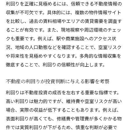
安定収益へ導く不動産利回りの見極め方
利回りを正確に見極めるには、信頼できる不動産情報の
不動産の利回りを正しく見極めるための着
収集が不可欠です。具体的には、複数の物件情報サイト
眼点
を比較し、過去の賃料相場やエリアの賃貸需要を調査す
安定収益につなげる利回り計算の実践ポイ
ることが有効です。また、現地視察や周辺環境のチェッ
ント
クも重要です。例えば、駅や商業施設へのアクセス状
況、地域の人口動態などを確認することで、空室リスク
物件選びで重視すべき利回りの判断基準
や将来性を見極めやすくなります。多角的な情報収集を
修繕費や管理費を考慮した実質利回りの重
徹底することで、利回りの信頼性が向上します。
要性
不動産投資でリスクを回避する利回りの見
不動産の利回りが投資判断に与える影響を考察
方
利回りは不動産投資の成否を左右する重要な指標です。
地域特性を活かす利回り戦略のコツ
高い利回りは魅力的ですが、維持費や空室リスクが高い
不動産の利回りを高める地域特性の活用方
場合、実際の収益が低下することもあります。例えば、
法
表面利回りが高くても、修繕費や管理費が多くかかる物
東大阪市の賃貸需要が利回りに及ぼす影響
件では実質利回りが下がるため、慎重な判断が必要で