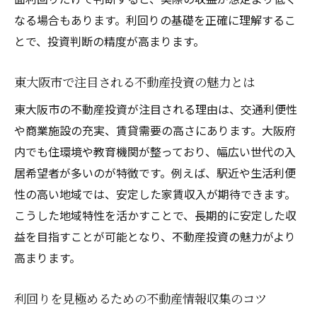
なる場合もあります。利回りの基礎を正確に理解するこ
とは
とで、投資判断の精度が高まります。
利回りが高い不動産物件に潜むリスクを検
証
東大阪市で注目される不動産投資の魅力とは
利回りを重視するなら東大阪市が注目
東大阪市の不動産投資が注目される理由は、交通利便性
不動産投資で東大阪市が注目される理由を
や商業施設の充実、賃貸需要の高さにあります。大阪府
解説
内でも住環境や教育機関が整っており、幅広い世代の入
東大阪市の不動産利回り相場とその特徴を
居希望者が多いのが特徴です。例えば、駅近や生活利便
知る
性の高い地域では、安定した家賃収入が期待できます。
不動産利回りで東大阪市を選ぶメリットを
こうした地域特性を活かすことで、長期的に安定した収
比較
益を目指すことが可能となり、不動産投資の魅力がより
利回りを重視した不動産物件の選び方のポ
高まります。
イント
東大阪市の地域特性が利回りに与える影響
利回りを見極めるための不動産情報収集のコツ