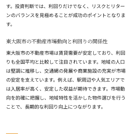
とは
す。投資判断では、利回りだけでなく、リスクとリター
物件タイプ別に考える利回り戦略の具体例
ンのバランスを見極めることが成功のポイントとなりま
エリア選びで変わる不動産利回りの差を分
す。
析
東大阪市の不動産市場動向と利回りの関係性
地域特性を見極めた不動産投資の成功ポイ
ント
東大阪市の不動産市場は賃貸需要が安定しており、利回
長期安定を目指す不動産投資の極意
りも全国平均と比較して注目されています。地域の人口
は堅調に推移し、交通網の発展や商業施設の充実が市場
長期安定収益を実現する不動産投資の基本
の安定を支えています。例えば、駅周辺や人気エリアで
戦略
は入居率が高く、安定した収益が期待できます。市場動
不動産利回りを維持する管理とメンテナン
向を的確に把握し、地域特性を活かした物件選びを行う
ス手法
ことで、長期的な利回り向上につながります。
投資期間ごとに異なる利回り目標の立て方
低リスクで安定運用するための不動産選び
長期的な不動産価値向上と利回りの関係性