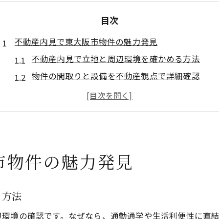
目次
不動産内見で東大阪市物件の魅力発見
不動産内見で立地と周辺環境を確かめる方法
物件の間取りと設備を不動産観点で詳細確認
不動産内見時に感じる日当たりや騒音の違い
現地チェックで不動産の管理状態を見極める
不動産の住み心地を内見で具体的に体感しよう
物件選びに役立つ内見チェックポイント集
市物件の魅力発見
不動産選びのための内見持ち物と事前準備
内見時は不動産の収納や水回りもチェック
る方法
共用部の清潔さや防犯性を不動産目線で確認
不動産会社の対応で押さえておきたい注意点
辺環境の確認です。なぜなら、通勤通学や生活利便性に直