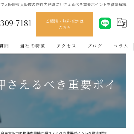
びで大阪府東大阪市の物件内見時に押さえるべき重要ポイントを徹底解説
4309-7181
ご相談・無料査定は
こちら
質問
当社の特徴
アクセス
ブログ
コラム
売買
押さえるべき重要ポイ
賃貸
管理
相談
買取
阪府東大阪市の物件内見時に押さえるべき重要ポイントを徹底解説