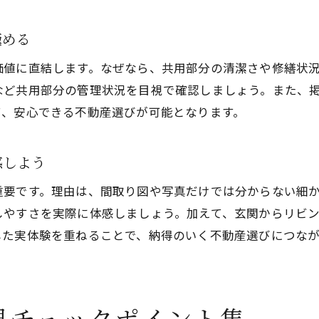
東大阪市で理想の部屋を見極める内見の極意
極める
不動産内見時は理想の間取りを具体的に想像
価値に直結します。なぜなら、共用部分の清潔さや修繕状
ライフスタイルに合う不動産の条件を検討しよう
など共用部分の管理状況を目視で確認しましょう。また、
不動産内見で家族や同居人の希望も確認
て、安心できる不動産選びが可能となります。
内見時の気になる点は不動産会社に相談を
理想の部屋探しに役立つ不動産比較ポイント
感しよう
騒音や日当たりも内見でしっかり確認を
重要です。理由は、間取り図や写真だけでは分からない細
不動産内見で騒音の発生源を丁寧にチェック
しやすさを実際に体感しましょう。加えて、玄関からリビ
日当たりや風通しは不動産内見で体感が大切
した実体験を重ねることで、納得のいく不動産選びにつなが
不動産選びで周辺騒音や生活音にも注意しよう
内見時の時間帯を変えて不動産環境を確認
隣接物件との距離感も不動産内見で意識しよう
見チェックポイント集