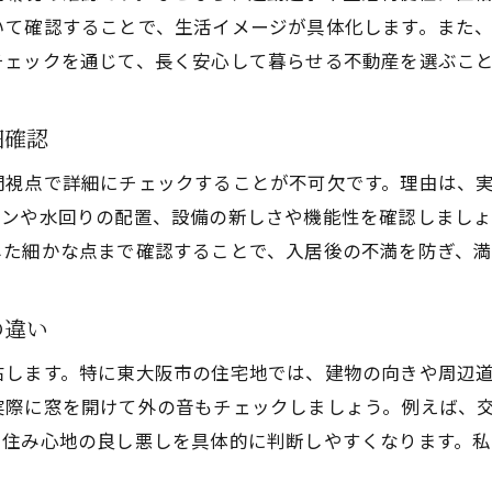
不動産内見時のチェックリスト活用術を紹介
いて確認することで、生活イメージが具体化します。また
チェックを通じて、長く安心して暮らせる不動産を選ぶこ
住まい探しなら現地見学で環境を確認しよう
不動産内見で周辺施設や治安を歩いて確かめる
細確認
現地で不動産の騒音や匂いを体験して判断
住まいの利便性を不動産現地見学で実感する
門視点で詳細にチェックすることが不可欠です。理由は、
チンや水回りの配置、設備の新しさや機能性を確認しまし
交通アクセスや生活動線を不動産内見で確認
した細かな点まで確認することで、入居後の不満を防ぎ、
不動産内見時は近隣との距離感にも注目しよう
快適な生活へ導く内見時の不動産確認術
の違い
不動産内見時に間取りと動線の快適性を重視
内見で不動産の収納力や使い勝手を確認しよう
右します。特に東大阪市の住宅地では、建物の向きや周辺
実際に窓を開けて外の音もチェックしましょう。例えば、
採光や窓の向きも不動産内見で要チェック
、住み心地の良し悪しを具体的に判断しやすくなります。
不動産の防音性能や断熱性を体感して比較
水回りや設備の状態を不動産内見で確かめる