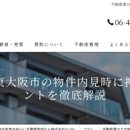
不動産選
06-
賃貸・売買
買取について
不動産管理
よくある
東大阪市の物件内見時に
ントを徹底解説
東大阪市を中心に不動産売却なら株式会社Is Life
コラム
不動産選びで大