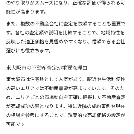
信頼できる不動産査定会社の選び方
のやり取りがスムーズになり、正確な評価が得られる可
能性が高まります。
不動産査定でトラブル回避のポイント
東大阪市で安心できる不動産査定体験談
また、複数の不動産会社に査定を依頼することも重要で
不動産査定の結果を活かした売却準備
す。各社の査定額や説明を比較することで、地域特性を
反映した適正価格を見極めやすくなり、信頼できる会社
安心して任せられる不動産査定の特徴
選びにも役立ちます。
不動産評価の流れと東大阪市の特徴を学ぶ
不動産査定の評価手順と東大阪市事情
東大阪市の不動産査定が重要な理由
市場動向が不動産査定評価に与える影響
東大阪市は住宅地として人気があり、駅近や生活利便性
査定から評価までの流れを徹底解説
の高いエリアでは不動産需要が高まっています。そのた
東大阪市特有の不動産査定ポイント紹介
め、エリアごとの市場動向を正確に把握した不動産査定
不動産査定評価で知っておくべき注意点
が売却成功の鍵となります。特に近隣の成約事例や現在
適正価格を見極めたい方への不動産査定案内
の相場を参考にすることで、現実的な売却価格の設定が
不動産査定で適正価格を知るための手順
可能です。
査定価格の根拠を正しく理解する方法