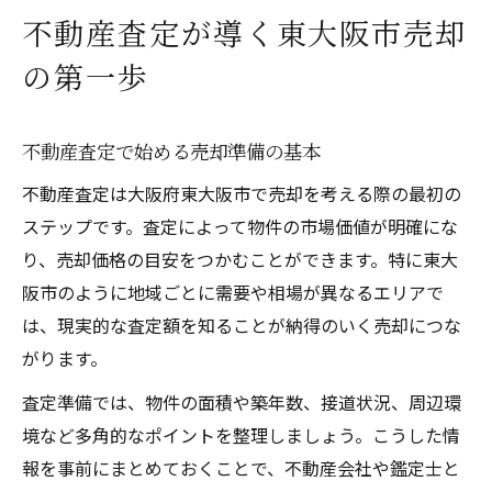
不動産査定で注目すべき評価ポイント解説
不動産査定が導く東大阪市売却
土地や建物の形状が不動産査定に与える効
の第一歩
果
東大阪市で重要な不動産査定の比較方法
不動産査定で始める売却準備の基本
不動産査定評価を高めるための準備とは
不動産査定は大阪府東大阪市で売却を考える際の最初の
査定のプロが教える東大阪市の査定基準
ステップです。査定によって物件の市場価値が明確にな
東大阪市で売却を考えるなら査定の基礎知識を
り、売却価格の目安をつかむことができます。特に東大
不動産査定の基礎知識を東大阪市で活かす
阪市のように地域ごとに需要や相場が異なるエリアで
不動産査定評価の流れとポイントを解説
は、現実的な査定額を知ることが納得のいく売却につな
売却時に必要な不動産査定書類の準備
がります。
不動産査定を使った正しい価格設定の方法
査定準備では、物件の面積や築年数、接道状況、周辺環
東大阪市で得する不動産査定依頼の秘訣
境など多角的なポイントを整理しましょう。こうした情
信頼の不動産査定で安心売却準備を進めよう
報を事前にまとめておくことで、不動産会社や鑑定士と