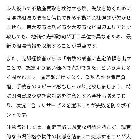
おすすめできる不動産買取業者の選び方
東大阪市で不動産買取を検討する際、失敗を防ぐために
は地域相場の把握と信頼できる不動産会社選びが欠かせ
査定前に知っておきたい東大阪市の市場動向
ません。東大阪市は八尾市や大阪市など周辺エリアと比
不動産買取を左右する東大阪市の市場傾向
較しても、地価や売却動向が丁目単位で異なるため、最
エリアごとに異なる不動産査定の視点とは
新の相場情報を収集することが重要です。
八尾市や周辺地域との価格比較の重要性
また、売却経験者からは「複数の業者に査定依頼を出す
東大阪市で人気のある物件タイプを解説
ことで、想定より高い価格で売却できた」という声も多
新築や建売業者との違いにも注目しよう
く聞かれます。査定額だけでなく、契約条件や費用負
不動産買取活用で資産整理をスムーズに進める
担、手続きのスピード感もしっかり比較しましょう。特
不動産買取利用で資産整理が簡単になる理
に即時買取や空き家対応を得意とする会社も増えてお
由
り、状況に合ったサービスを選ぶことが失敗を防ぐポイ
相続や住み替え時の不動産買取活用法
ントです。
不要な空き家を賢く処分する不動産買取術
注意点としては、査定価格に過度な期待を持たず、現実
資産運用を考えた不動産売却のポイント
的な市場価格や物件の状態を踏まえて交渉することが大