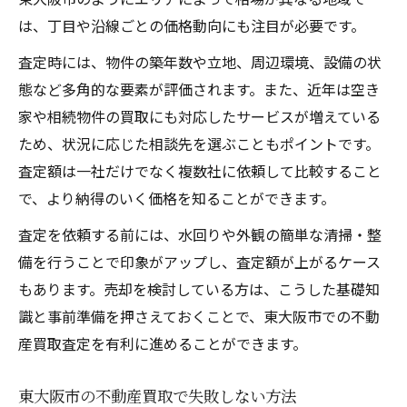
不動産売却を進める上で押さえたい査定ポイン
は、丁目や沿線ごとの価格動向にも注目が必要です。
ト
査定時には、物件の築年数や立地、周辺環境、設備の状
不動産買取査定で重視される評価基準とは
態など多角的な要素が評価されます。また、近年は空き
東大阪市の物件が評価されやすいポイント
家や相続物件の買取にも対応したサービスが増えている
机上査定と訪問査定の違いと活用方法
ため、状況に応じた相談先を選ぶこともポイントです。
不動産売却前に確認すべき書類と準備事項
査定額は一社だけでなく複数社に依頼して比較すること
査定価格の根拠を理解し正しく対策する方
で、より納得のいく価格を知ることができます。
法
査定を依頼する前には、水回りや外観の簡単な清掃・整
納得価格で不動産買取を叶えるための実践方法
備を行うことで印象がアップし、査定額が上がるケース
不動産買取で納得価格を得るための行動手
もあります。売却を検討している方は、こうした基礎知
順
識と事前準備を押さえておくことで、東大阪市での不動
東大阪市で価格交渉を有利に進めるコツ
産買取査定を有利に進めることができます。
不動産買取の現金化スピードとその活用法
東大阪市の不動産買取で失敗しない方法
複数査定で納得の不動産買取価格を実現