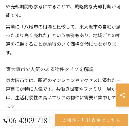
や売却期間も参考にすることで、戦略的な売却判断が可
能です。
実際に「八尾市の相場と比較して、東大阪市の自宅が思
ったより高く売れた」という事例もあり、地域ごとの相
違を把握することが納得のいく価格交渉につながりま
す。
東大阪市で人気のある物件タイプを解説
東大阪市では、駅近のマンションやアクセスに優れた一
戸建てが特に人気です。共働き世帯やファミリー層から
は、生活利便性の高いエリアの物件に需要が集中してい
ます。
また、最近では築浅の中古住宅やリノベーション済み物
06-4309-7181
ご相談・無料査定はこちら
件も注目されており、設備が新しい物件や間取りの使い