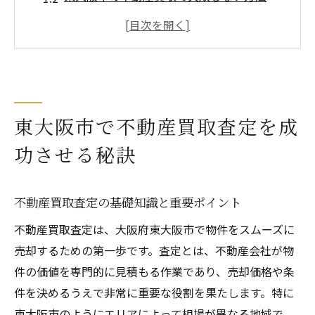
売却成功へ導く不動産買取の流れを徹底解
説
不動産買取で知っておきたい相場の調べ方
不動産会社選びが査定結果に与える影響
高値売却のコツを知るなら不動産買取で
東大阪市で不動産買取査定を成
不動産買取で高値売却を叶える実践コツ
功させる秘訣
査定額アップにつながる物件アピールポイ
ント
不動産買取査定の基礎知識と重要ポイント
東大阪市の不動産市場動向を売却時に活か
す方法
不動産買取査定は、大阪府東大阪市で物件をスムーズに
売却するための第一歩です。査定とは、不動産会社が物
複数社の不動産買取査定を比較するメリッ
件の価値を専門的に見積もる作業であり、売却価格や条
ト
件を決めるうえで非常に重要な役割を果たします。特に
売却価格交渉で失敗しない不動産買取対策
東大阪市のようにエリアによって相場が異なる地域で