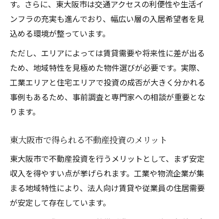
す。さらに、東大阪市は交通アクセスの利便性や生活イ
不動産投資で資産価値を高めるコツとは
ンフラの充実も進んでおり、幅広い層の入居希望者を見
込める環境が整っています。
資産価値向上を狙う物件選びの着眼点
不動産投資で価値維持に重要なポイント
ただし、エリアによっては賃貸需要や将来性に差が出る
リノベーションで資産価値を高める方法
ため、地域特性を見極めた物件選びが必要です。実際、
工業エリアと住宅エリアで投資の成否が大きく分かれる
長期的な資産形成に役立つ不動産投資
事例もあるため、事前調査と専門家への相談が重要とな
初期費用を抑える物件選びのコツを徹底解説
ります。
初期費用を抑える不動産投資の物件選び
不動産投資で賢く始めるための選択術
東大阪市で得られる不動産投資のメリット
自己資金を有効活用する物件選びの極意
東大阪市で不動産投資を行うメリットとして、まず安定
コストダウンを実現する不動産投資方法
収入を得やすい点が挙げられます。工業や物流企業が集
中古物件活用で初期費用を抑える秘訣
まる地域特性により、法人向け賃貸や従業員の住居需要
キャピタルゲインを狙える運用方法を公開
が安定して存在しています。
キャピタルゲインを得る不動産投資戦略