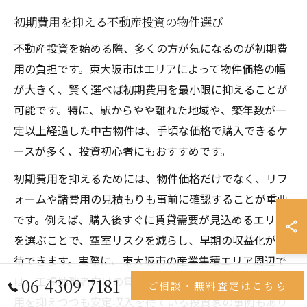
初期費用を抑える不動産投資の物件選び
不動産投資を始める際、多くの方が気になるのが初期費
用の負担です。東大阪市はエリアによって物件価格の幅
が大きく、賢く選べば初期費用を最小限に抑えることが
可能です。特に、駅からやや離れた地域や、築年数が一
定以上経過した中古物件は、手頃な価格で購入できるケ
ースが多く、投資初心者にもおすすめです。
初期費用を抑えるためには、物件価格だけでなく、リフ
ォームや諸費用の見積もりも事前に確認することが重要
です。例えば、購入後すぐに賃貸需要が見込めるエリア
を選ぶことで、空室リスクを減らし、早期の収益化が期
待できます。実際に、東大阪市の産業集積エリア周辺で
は、工場勤務者向けの賃貸需要が安定しており、初期費
06-4309-7181
ご相談・無料査定はこちら
用を抑えつつも安定収入を得ている投資家の事例もあり