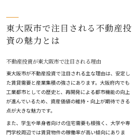
安定収入を目指す不動産投資の強みとは
工業・住宅需要を踏まえた資産運用の新常識
不動産投資で工業需要を活かす資産運用術
東大阪市で注目される不動産投
住宅需要が生む東大阪市の不動産投資効果
資の魅力とは
資産運用に役立つ不動産投資の実践知識
不動産投資で賃貸需要を見極める視点
不動産投資が東大阪市で注目される理由
長期安定を目指す資産運用のポイント
東大阪市が不動産投資で注目される主な理由は、安定し
安定収入に繋がる東大阪市の不動産戦略
た賃貸需要と産業集積の強さにあります。大阪府内でも
安定収入を実現する不動産投資の方法
工業都市としての歴史と、再開発による都市機能の向上
不動産投資で収益を最大化する戦略解説
が進んでいるため、資産価値の維持・向上が期待できる
東大阪市で安定した賃貸経営を目指す
点が大きな魅力です。
空室リスクを抑える不動産投資のコツ
また、学生や単身者向けの住宅需要も根強く、大学や専
長期的な安定収入を得る資産運用術
門学校周辺では賃貸物件の稼働率が高い傾向にありま
不動産投資で資産価値を高める実践ポイント