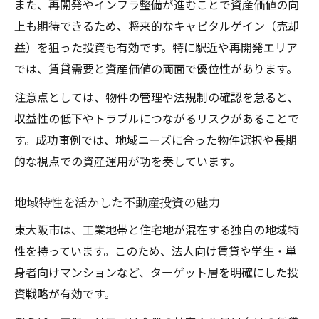
また、再開発やインフラ整備が進むことで資産価値の向
不動産投資で資産価値上昇を目指す実践法
上も期待できるため、将来的なキャピタルゲイン（売却
売却益を最大化する運用スタイルとは
益）を狙った投資も有効です。特に駅近や再開発エリア
では、賃貸需要と資産価値の両面で優位性があります。
不動産投資のタイミングと出口戦略解説
東大阪市でキャピタルゲインを狙うコツ
注意点としては、物件の管理や法規制の確認を怠ると、
まとめ：不動産投資のメリット・デメリット
収益性の低下やトラブルにつながるリスクがあることで
す。成功事例では、地域ニーズに合った物件選択や長期
的な視点での資産運用が功を奏しています。
地域特性を活かした不動産投資の魅力
東大阪市は、工業地帯と住宅地が混在する独自の地域特
性を持っています。このため、法人向け賃貸や学生・単
身者向けマンションなど、ターゲット層を明確にした投
資戦略が有効です。