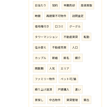
日当たり
契約
早期売却
高値買取
時間
再建築不可物件
訪問査定
借地権付き
口コミ
グーグル
タワーマンション
不動産賃貸
転勤
住み替え
不動産売買
人口
カップル
新婚
匿名
媒介
閑散期
人気
エリア
ファミリー物件
ペット可/猫
繰り上げ返済
戸建購入
違い
家探し
中古物件
賃貸管理
築古