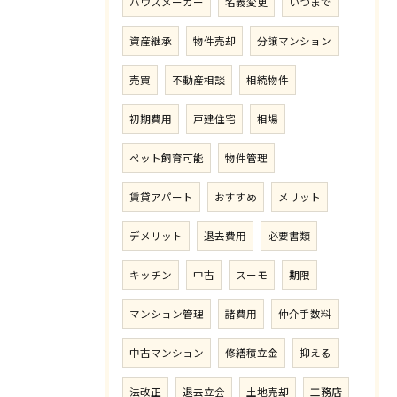
ハウスメーカー
名義変更
いつまで
資産継承
物件売却
分譲マンション
売買
不動産相談
相続物件
初期費用
戸建住宅
相場
ペット飼育可能
物件管理
賃貸アパート
おすすめ
メリット
デメリット
退去費用
必要書類
キッチン
中古
スーモ
期限
マンション管理
諸費用
仲介手数料
中古マンション
修繕積立金
抑える
法改正
退去立会
土地売却
工務店