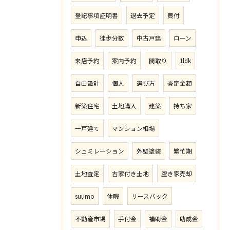
登記事項証明書
退去予定
買付
申込
徒歩分数
中古戸建
ローン
来店予約
案内予約
間取り
1ldk
自由設計
個人
選び方
査定金額
新築住宅
土地購入
建築
持ち家
一戸建て
マンション相場
シュミレーション
外壁塗装
繁忙期
土地査定
古家付き土地
空き家売却
suumo
休暇
リースバック
不動産市場
手付金
補助金
助成金