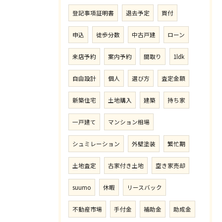
登記事項証明書
退去予定
買付
申込
徒歩分数
中古戸建
ローン
来店予約
案内予約
間取り
1ldk
自由設計
個人
選び方
査定金額
新築住宅
土地購入
建築
持ち家
一戸建て
マンション相場
シュミレーション
外壁塗装
繁忙期
土地査定
古家付き土地
空き家売却
suumo
休暇
リースバック
不動産市場
手付金
補助金
助成金