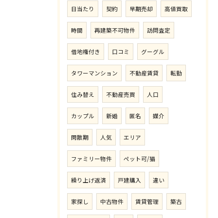
日当たり
契約
早期売却
高値買取
時間
再建築不可物件
訪問査定
借地権付き
口コミ
グーグル
タワーマンション
不動産賃貸
転勤
住み替え
不動産売買
人口
カップル
新婚
匿名
媒介
閑散期
人気
エリア
ファミリー物件
ペット可/猫
繰り上げ返済
戸建購入
違い
家探し
中古物件
賃貸管理
築古