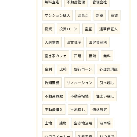
無料査定
不動産管理
管理会社
マンション購入
注意点
新築
家賃
投資
投資ローン
空室
連帯保証人
入居審査
注文住宅
固定資産税
空き家カフェ
戸建
相談
無料
金利
比較
銀行ローン
心理的瑕疵
告知義務
リノベーション
引っ越し
不動産買取
不動産相続
住まい探し
不動産購入
土地探し
価格設定
土地
建物
空き地活用
駐車場
ハウスメーカー
名義変更
いつまで