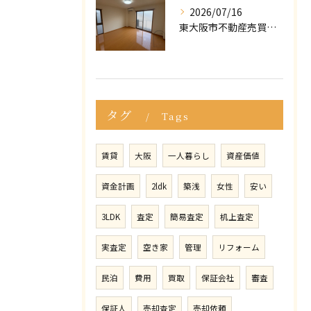
2026/07/16
東大阪市不動産売買｜マイホームの購入・売却で後悔しないために！知っておくべき「3つの罠」
タグ
Tags
賃貸
大阪
一人暮らし
資産価値
資金計画
2ldk
築浅
女性
安い
3LDK
査定
簡易査定
机上査定
実査定
空き家
管理
リフォーム
民泊
費用
買取
保証会社
審査
保証人
売却査定
売却依頼