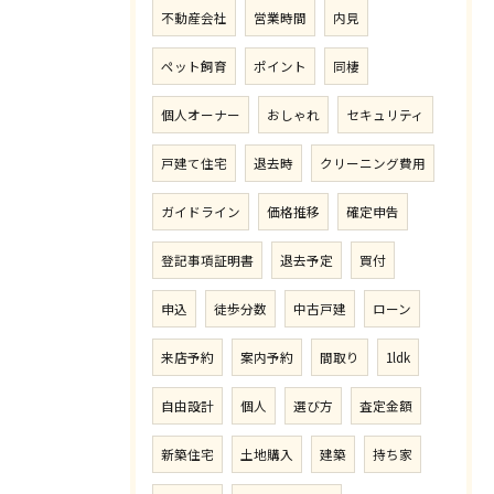
不動産会社
営業時間
内見
ペット飼育
ポイント
同棲
個人オーナー
おしゃれ
セキュリティ
戸建て住宅
退去時
クリーニング費用
ガイドライン
価格推移
確定申告
登記事項証明書
退去予定
買付
申込
徒歩分数
中古戸建
ローン
来店予約
案内予約
間取り
1ldk
自由設計
個人
選び方
査定金額
新築住宅
土地購入
建築
持ち家