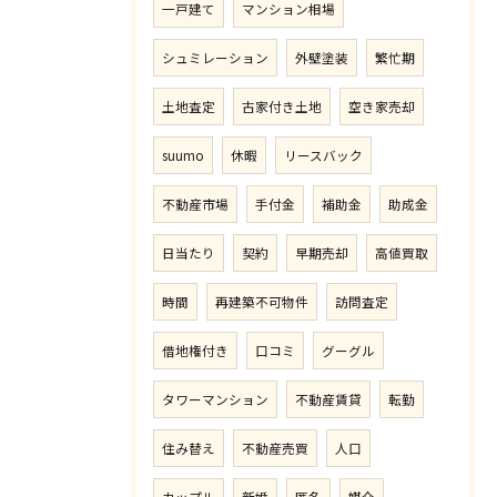
一戸建て
マンション相場
シュミレーション
外壁塗装
繁忙期
土地査定
古家付き土地
空き家売却
suumo
休暇
リースバック
不動産市場
手付金
補助金
助成金
日当たり
契約
早期売却
高値買取
時間
再建築不可物件
訪問査定
借地権付き
口コミ
グーグル
タワーマンション
不動産賃貸
転勤
住み替え
不動産売買
人口