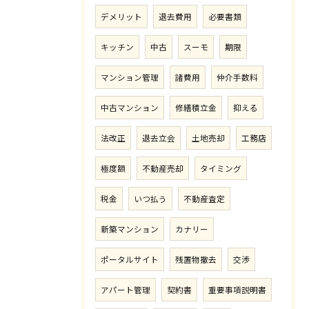
デメリット
退去費用
必要書類
キッチン
中古
スーモ
期限
マンション管理
諸費用
仲介手数料
中古マンション
修繕積立金
抑える
法改正
退去立会
土地売却
工務店
極度額
不動産売却
タイミング
税金
いつ払う
不動産査定
新築マンション
カナリー
ポータルサイト
残置物撤去
交渉
アパート管理
契約書
重要事項説明書