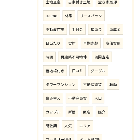
土地査定
古家付き土地
空き家売却
suumo
休暇
リースバック
不動産市場
手付金
補助金
助成金
日当たり
契約
早期売却
高値買取
時間
再建築不可物件
訪問査定
借地権付き
口コミ
グーグル
タワーマンション
不動産賃貸
転勤
住み替え
不動産売買
人口
カップル
新婚
匿名
媒介
閑散期
人気
エリア
ファミリー物件
ペット可/猫