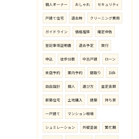
個人オーナー
おしゃれ
セキュリティ
戸建て住宅
退去時
クリーニング費用
ガイドライン
価格推移
確定申告
登記事項証明書
退去予定
買付
申込
徒歩分数
中古戸建
ローン
来店予約
案内予約
間取り
1ldk
自由設計
個人
選び方
査定金額
新築住宅
土地購入
建築
持ち家
一戸建て
マンション相場
シュミレーション
外壁塗装
繁忙期