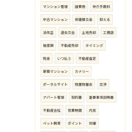
マンション管理
諸費用
仲介手数料
中古マンション
修繕積立金
抑える
法改正
退去立会
土地売却
工務店
極度額
不動産売却
タイミング
税金
いつ払う
不動産査定
新築マンション
カナリー
ポータルサイト
残置物撤去
交渉
アパート管理
契約書
重要事項説明書
不動産会社
営業時間
内見
ペット飼育
ポイント
同棲