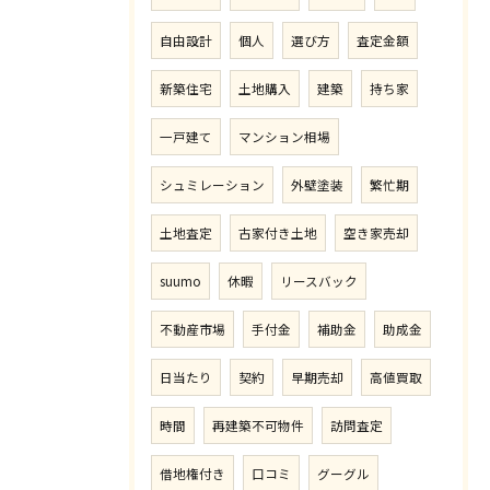
自由設計
個人
選び方
査定金額
新築住宅
土地購入
建築
持ち家
一戸建て
マンション相場
シュミレーション
外壁塗装
繁忙期
土地査定
古家付き土地
空き家売却
suumo
休暇
リースバック
不動産市場
手付金
補助金
助成金
日当たり
契約
早期売却
高値買取
時間
再建築不可物件
訪問査定
借地権付き
口コミ
グーグル