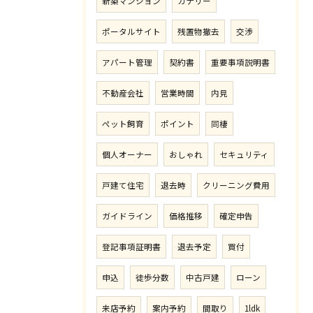
新築マンション
カナリー
ポータルサイト
残置物撤去
交渉
アパート管理
契約書
重要事項説明書
不動産会社
営業時間
内見
ペット飼育
ポイント
同棲
個人オーナー
おしゃれ
セキュリティ
戸建て住宅
退去時
クリーニング費用
ガイドライン
価格推移
確定申告
登記事項証明書
退去予定
買付
申込
徒歩分数
中古戸建
ローン
来店予約
案内予約
間取り
1ldk