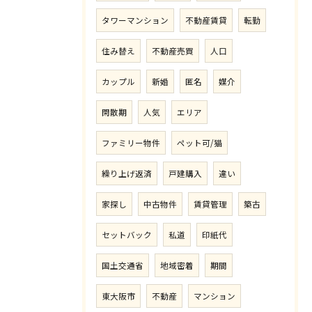
タワーマンション
不動産賃貸
転勤
住み替え
不動産売買
人口
カップル
新婚
匿名
媒介
閑散期
人気
エリア
ファミリー物件
ペット可/猫
繰り上げ返済
戸建購入
違い
家探し
中古物件
賃貸管理
築古
セットバック
私道
印紙代
国土交通省
地域密着
期間
東大阪市
不動産
マンション