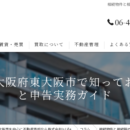
相続物件と
06-
賃貸・売買
買取について
不動産管理
よくある
大阪府東大阪市で知って
と申告実務ガイド
大阪市を中心に不動産売却なら株式会社Is Life
コラム
相続物件と相続税