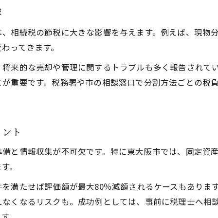
響
相続物件の配偶者控除の実務事例を紹介
納税資金不足時に延納を利用する方法
は、相続税の節税に大きな影響を与えます。例えば、現物
相続物件の納税資金不足を防ぐ事前対策
変わってきます。
相続物件の延納制度を利用するメリット
、将来的な売却や管理に関するトラブルも多く報告されて
相続物件で延納申請に必要な手続き解説
とが重要です。税務署や市の相談窓口で分割方法ごとの税
相続物件の担保設定と延納審査の流れ
相続物件の延納利用時の注意点と落とし穴
イント
無料相談で相続物件の悩みを解決しよう
相続物件の無料相談で得られるメリット
準備と情報収集が不可欠です。特に東大阪市では、固定資
相続物件の悩みは専門家への相談が近道
ます。
相続物件の無料相談窓口を効果的に活用
を満たせば評価額が最大80％減額されるケースもありま
相続物件の相談時に準備すべきポイント
えなくなるリスクも。成功例としては、事前に税理士へ相
ます。
相続物件の相談内容別お勧め質問リスト