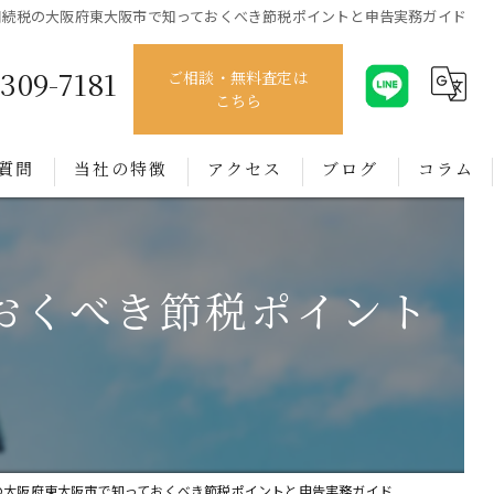
相続税の大阪府東大阪市で知っておくべき節税ポイントと申告実務ガイド
4309-7181
ご相談・無料査定は
こちら
質問
当社の特徴
アクセス
ブログ
コラム
売買
おくべき節税ポイント
賃貸
管理
相談
買取
の大阪府東大阪市で知っておくべき節税ポイントと申告実務ガイド