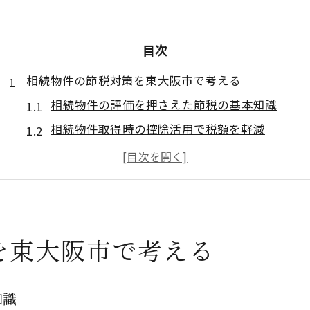
目次
相続物件の節税対策を東大阪市で考える
相続物件の評価を押さえた節税の基本知識
相続物件取得時の控除活用で税額を軽減
相続物件の分割協議が節税に与える影響
不動産相続で失敗しない節税対策のポイント
相続物件の税務署相談を上手に活用する方法
相続税申告なら期限や控除を見逃さない
を東大阪市で考える
相続物件と相続税申告の期限を厳守するコツ
相続物件の控除制度を最大限に活かす方法
知識
相続税申告の漏れを防ぐチェックポイント