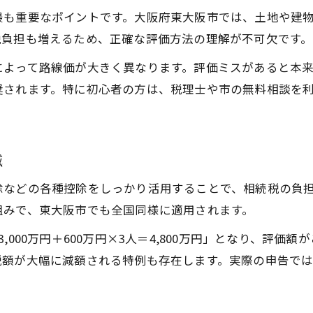
相続物件の申告トラブルを回避する実践術
最も重要なポイントです。大阪府東大阪市では、土地や建
相続物件の基礎控除計算の具体的な流れ
税負担も増えるため、正確な評価方法の理解が不可欠です。
東大阪市で相続物件を受け継ぐ手順の解説
によって路線価が大きく異なります。評価ミスがあると本
相続物件の名義変更と手続きの全体像
奨されます。特に初心者の方は、税理士や市の無料相談を
相続物件の遺産分割協議書作成ポイント
相続物件の評価額決定で注意すべき事項
減
相続物件を受け継ぐ際の行政窓口活用法
相続物件の必要書類と申請フロー解説
除などの各種控除をしっかり活用することで、相続税の負
配偶者控除のポイントと相続税額診断法
組みで、東大阪市でも全国同様に適用されます。
相続物件で配偶者控除を適用する条件とは
000万円＋600万円×3人＝4,800万円」となり、評
相続物件と配偶者控除の税額シミュレーション
税額が大幅に減額される特例も存在します。実際の申告で
配偶者控除で相続物件の納税を最小限に抑える
相続物件の控除適用漏れ防止チェックリスト