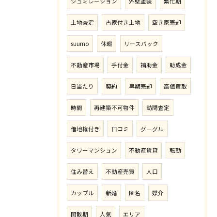
シュミレーション
外壁塗装
繁忙期
土地査定
古家付き土地
空き家売却
suumo
休暇
リースバック
不動産市場
手付金
補助金
助成金
日当たり
契約
早期売却
高値買取
時間
再建築不可物件
訪問査定
借地権付き
口コミ
グーグル
タワーマンション
不動産賃貸
転勤
住み替え
不動産売買
人口
カップル
新婚
匿名
媒介
閑散期
人気
エリア