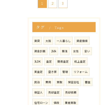
1
2
3
タグ
Tags
賃貸
大阪
一人暮らし
資産価値
資金計画
2ldk
築浅
女性
安い
3LDK
査定
簡易査定
机上査定
実査定
空き家
管理
リフォーム
民泊
費用
買取
保証会社
審査
保証人
売却査定
売却依頼
住宅ローン
値段
業者買取