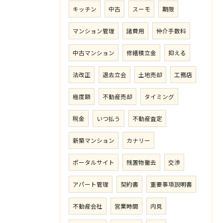
キッチン
中古
スーモ
期限
マンション管理
諸費用
仲介手数料
中古マンション
修繕積立金
抑える
法改正
退去立会
土地売却
工務店
極度額
不動産売却
タイミング
税金
いつ払う
不動産査定
新築マンション
カナリー
ポータルサイト
残置物撤去
交渉
アパート管理
契約書
重要事項説明書
不動産会社
営業時間
内見