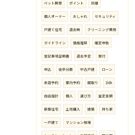
ペット飼育
ポイント
同棲
個人オーナー
おしゃれ
セキュリティ
戸建て住宅
退去時
クリーニング費用
ガイドライン
価格推移
確定申告
登記事項証明書
退去予定
買付
申込
徒歩分数
中古戸建
ローン
来店予約
案内予約
間取り
1ldk
自由設計
個人
選び方
査定金額
新築住宅
土地購入
建築
持ち家
一戸建て
マンション相場