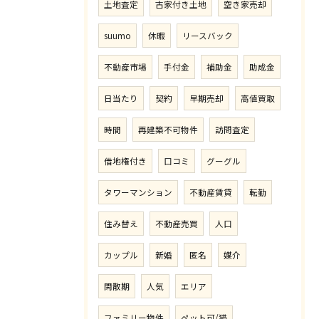
土地査定
古家付き土地
空き家売却
suumo
休暇
リースバック
不動産市場
手付金
補助金
助成金
日当たり
契約
早期売却
高値買取
時間
再建築不可物件
訪問査定
借地権付き
口コミ
グーグル
タワーマンション
不動産賃貸
転勤
住み替え
不動産売買
人口
カップル
新婚
匿名
媒介
閑散期
人気
エリア
ファミリー物件
ペット可/猫