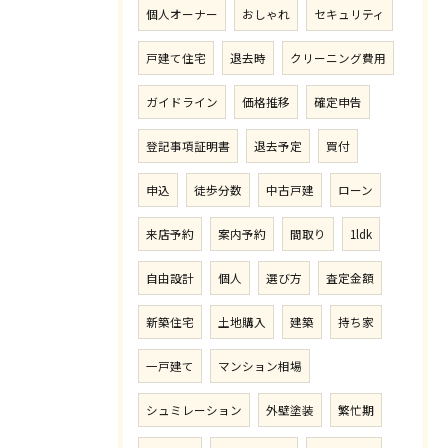
個人オーナー
おしゃれ
セキュリティ
戸建て住宅
退去時
クリーニング費用
ガイドライン
価格推移
確定申告
登記事項証明書
退去予定
買付
申込
徒歩分数
中古戸建
ローン
来店予約
案内予約
間取り
1ldk
自由設計
個人
選び方
査定金額
新築住宅
土地購入
建築
持ち家
一戸建て
マンション相場
シュミレーション
外壁塗装
繁忙期