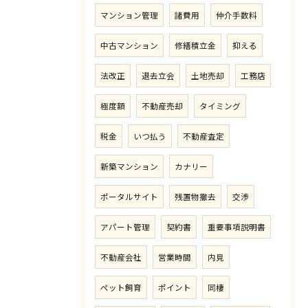
マンション管理
諸費用
仲介手数料
中古マンション
修繕積立金
抑える
法改正
退去立会
土地売却
工務店
極度額
不動産売却
タイミング
税金
いつ払う
不動産査定
新築マンション
カナリー
ポータルサイト
残置物撤去
交渉
アパート管理
契約書
重要事項説明書
不動産会社
営業時間
内見
ペット飼育
ポイント
同棲