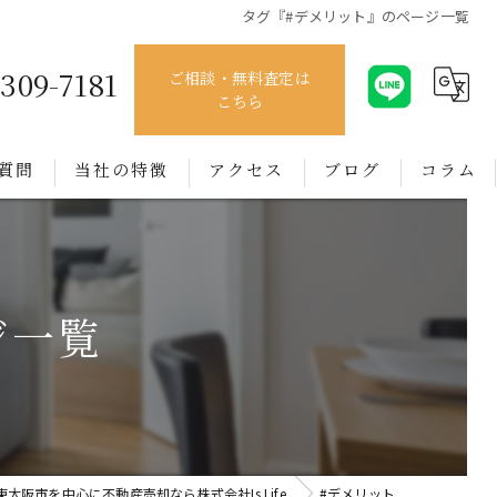
タグ『#デメリット』のページ一覧
4309-7181
ご相談・無料査定は
こちら
質問
当社の特徴
アクセス
ブログ
コラム
売買
賃貸
ジ一覧
管理
相談
買取
東大阪市を中心に不動産売却なら株式会社Is Life
#デメリット