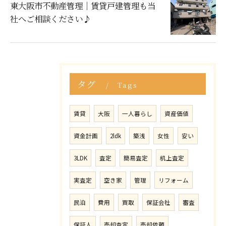
東大阪市不動産管理｜賃貸戸建管理も当
社へご相談ください♪
タグ
Tags
賃貸
大阪
一人暮らし
資産価値
資金計画
2ldk
築浅
女性
安い
3LDK
査定
簡易査定
机上査定
実査定
空き家
管理
リフォーム
民泊
費用
買取
保証会社
審査
保証人
売却査定
売却依頼