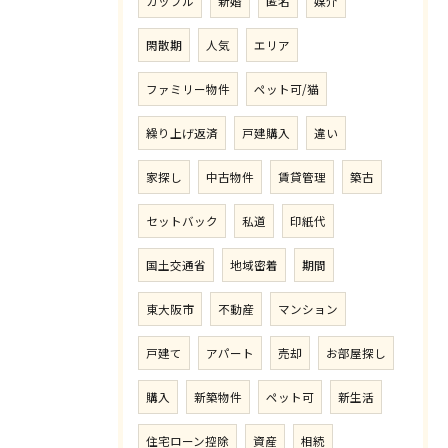
カップル
新婚
匿名
媒介
閑散期
人気
エリア
ファミリー物件
ペット可/猫
繰り上げ返済
戸建購入
違い
家探し
中古物件
賃貸管理
築古
セットバック
私道
印紙代
国土交通省
地域密着
期間
東大阪市
不動産
マンション
戸建て
アパート
売却
お部屋探し
購入
新築物件
ペット可
新生活
住宅ローン控除
資産
相続