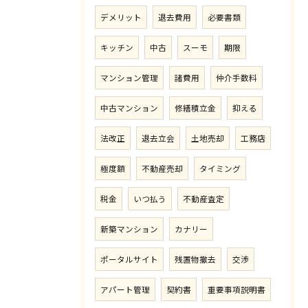
デメリット
退去費用
必要書類
キッチン
中古
スーモ
期限
マンション管理
諸費用
仲介手数料
中古マンション
修繕積立金
抑える
法改正
退去立会
土地売却
工務店
極度額
不動産売却
タイミング
税金
いつ払う
不動産査定
新築マンション
カナリー
ポータルサイト
残置物撤去
交渉
アパート管理
契約書
重要事項説明書