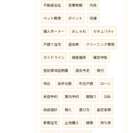
不動産会社
営業時間
内見
ペット飼育
ポイント
同棲
個人オーナー
おしゃれ
セキュリティ
戸建て住宅
退去時
クリーニング費用
ガイドライン
価格推移
確定申告
登記事項証明書
退去予定
買付
申込
徒歩分数
中古戸建
ローン
来店予約
案内予約
間取り
1ldk
自由設計
個人
選び方
査定金額
新築住宅
土地購入
建築
持ち家