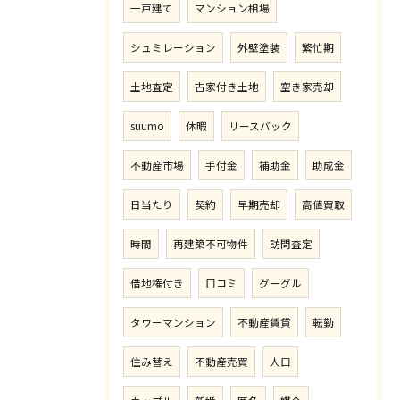
一戸建て
マンション相場
シュミレーション
外壁塗装
繁忙期
土地査定
古家付き土地
空き家売却
suumo
休暇
リースバック
不動産市場
手付金
補助金
助成金
日当たり
契約
早期売却
高値買取
時間
再建築不可物件
訪問査定
借地権付き
口コミ
グーグル
タワーマンション
不動産賃貸
転勤
住み替え
不動産売買
人口