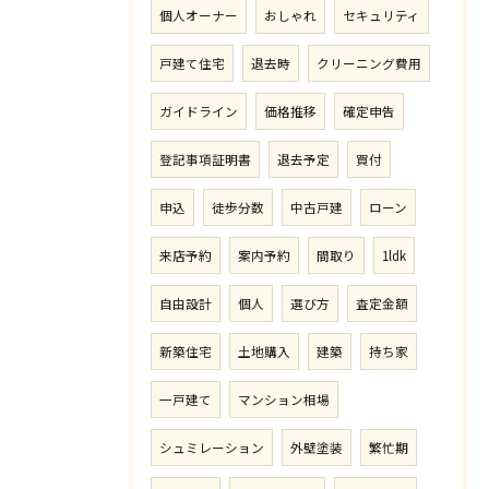
個人オーナー
おしゃれ
セキュリティ
戸建て住宅
退去時
クリーニング費用
ガイドライン
価格推移
確定申告
登記事項証明書
退去予定
買付
申込
徒歩分数
中古戸建
ローン
来店予約
案内予約
間取り
1ldk
自由設計
個人
選び方
査定金額
新築住宅
土地購入
建築
持ち家
一戸建て
マンション相場
シュミレーション
外壁塗装
繁忙期