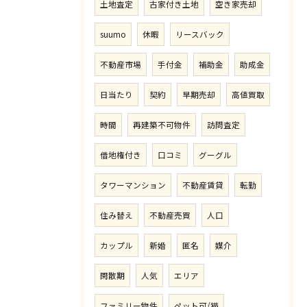
土地査定
古家付き土地
空き家売却
suumo
休暇
リースバック
不動産市場
手付金
補助金
助成金
日当たり
契約
早期売却
高値買取
時間
再建築不可物件
訪問査定
借地権付き
口コミ
グーグル
タワーマンション
不動産賃貸
転勤
住み替え
不動産売買
人口
カップル
新婚
匿名
媒介
閑散期
人気
エリア
ファミリー物件
ペット可/猫