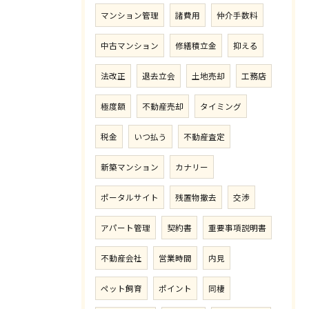
マンション管理
諸費用
仲介手数料
中古マンション
修繕積立金
抑える
法改正
退去立会
土地売却
工務店
極度額
不動産売却
タイミング
税金
いつ払う
不動産査定
新築マンション
カナリー
ポータルサイト
残置物撤去
交渉
アパート管理
契約書
重要事項説明書
不動産会社
営業時間
内見
ペット飼育
ポイント
同棲