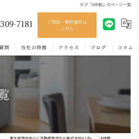
タグ『#休暇』のページ一覧
4309-7181
ご相談・無料査定は
こちら
質問
当社の特徴
アクセス
ブログ
コラム
売買
賃貸
覧
管理
相談
買取
東大阪市を中心に不動産売却なら株式会社Is Life
#休暇