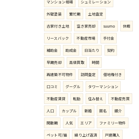
マンション相場
シュミレーション
外壁塗装
繁忙期
土地査定
古家付き土地
空き家売却
suumo
休暇
リースバック
不動産市場
手付金
補助金
助成金
日当たり
契約
早期売却
高値買取
時間
再建築不可物件
訪問査定
借地権付き
口コミ
グーグル
タワーマンション
不動産賃貸
転勤
住み替え
不動産売買
人口
カップル
新婚
匿名
媒介
閑散期
人気
エリア
ファミリー物件
ペット可/猫
繰り上げ返済
戸建購入