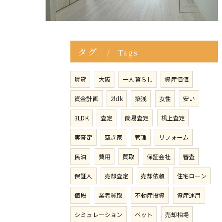
タグ
Tags
賃貸
大阪
一人暮らし
資産価値
資金計画
2ldk
築浅
女性
安い
3LDK
査定
簡易査定
机上査定
実査定
空き家
管理
リフォーム
民泊
費用
買取
保証会社
審査
保証人
売却査定
売却依頼
住宅ローン
値段
業者買取
不動産投資
資産運用
シミュレーション
ペット
売却相場