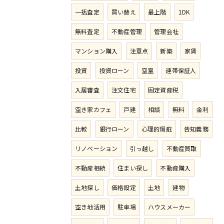
一括査定
買い替え
最上階
1DK
無料査定
不動産管理
管理会社
マンション購入
注意点
新築
家賃
投資
投資ローン
空室
連帯保証人
入居審査
注文住宅
固定資産税
空き家カフェ
戸建
相談
無料
金利
比較
銀行ローン
心理的瑕疵
告知義務
リノベーション
引っ越し
不動産買取
不動産相続
住まい探し
不動産購入
土地探し
価格設定
土地
建物
空き地活用
駐車場
ハウスメーカー