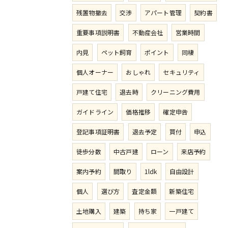
残置物撤去
交渉
アパート管理
契約書
重要事項説明書
不動産会社
営業時間
内見
ペット飼育
ポイント
同棲
個人オーナー
おしゃれ
セキュリティ
戸建て住宅
退去時
クリーニング費用
ガイドライン
価格推移
確定申告
登記事項証明書
退去予定
買付
申込
徒歩分数
中古戸建
ローン
来店予約
案内予約
間取り
1ldk
自由設計
個人
選び方
査定金額
新築住宅
土地購入
建築
持ち家
一戸建て