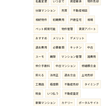
名義変更
いつまで
資産継承
物件売却
分譲マンション
売買
不動産相談
相続物件
初期費用
戸建住宅
相場
ペット飼育可能
物件管理
賃貸アパート
おすすめ
メリット
デメリット
退去費用
必要書類
キッチン
中古
スーモ
期限
マンション管理
諸費用
仲介手数料
中古マンション
修繕積立金
抑える
法改正
退去立会
土地売却
工務店
極度額
不動産売却
タイミング
税金
いつ払う
不動産査定
新築マンション
カナリー
ポータルサイト