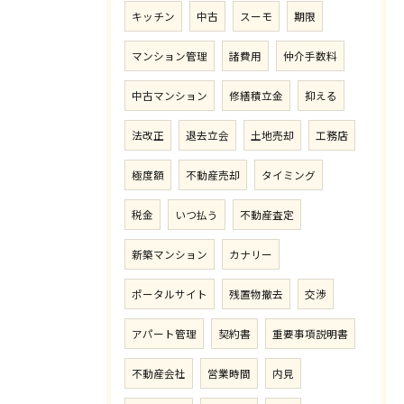
キッチン
中古
スーモ
期限
マンション管理
諸費用
仲介手数料
中古マンション
修繕積立金
抑える
法改正
退去立会
土地売却
工務店
極度額
不動産売却
タイミング
税金
いつ払う
不動産査定
新築マンション
カナリー
ポータルサイト
残置物撤去
交渉
アパート管理
契約書
重要事項説明書
不動産会社
営業時間
内見