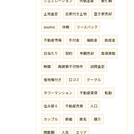
シュミレーション
外壁塗装
繁忙期
土地査定
古家付き土地
空き家売却
suumo
休暇
リースバック
不動産市場
手付金
補助金
助成金
日当たり
契約
早期売却
高値買取
時間
再建築不可物件
訪問査定
借地権付き
口コミ
グーグル
タワーマンション
不動産賃貸
転勤
住み替え
不動産売買
人口
カップル
新婚
匿名
媒介
閑散期
人気
エリア