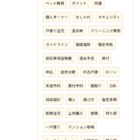
ペット飼育
ポイント
同棲
個人オーナー
おしゃれ
セキュリティ
戸建て住宅
退去時
クリーニング費用
ガイドライン
価格推移
確定申告
登記事項証明書
退去予定
買付
申込
徒歩分数
中古戸建
ローン
来店予約
案内予約
間取り
1ldk
自由設計
個人
選び方
査定金額
新築住宅
土地購入
建築
持ち家
一戸建て
マンション相場