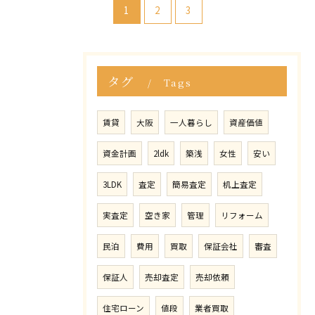
1
2
3
タグ
Tags
賃貸
大阪
一人暮らし
資産価値
資金計画
2ldk
築浅
女性
安い
3LDK
査定
簡易査定
机上査定
実査定
空き家
管理
リフォーム
民泊
費用
買取
保証会社
審査
保証人
売却査定
売却依頼
住宅ローン
値段
業者買取