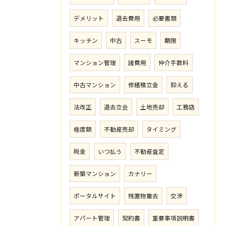
デメリット
退去費用
必要書類
キッチン
中古
スーモ
期限
マンション管理
諸費用
仲介手数料
中古マンション
修繕積立金
抑える
法改正
退去立会
土地売却
工務店
極度額
不動産売却
タイミング
税金
いつ払う
不動産査定
新築マンション
カナリー
ポータルサイト
残置物撤去
交渉
アパート管理
契約書
重要事項説明書