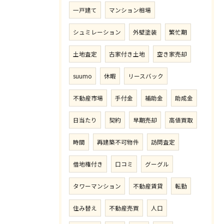
一戸建て
マンション相場
シュミレーション
外壁塗装
繁忙期
土地査定
古家付き土地
空き家売却
suumo
休暇
リースバック
不動産市場
手付金
補助金
助成金
日当たり
契約
早期売却
高値買取
時間
再建築不可物件
訪問査定
借地権付き
口コミ
グーグル
タワーマンション
不動産賃貸
転勤
住み替え
不動産売買
人口