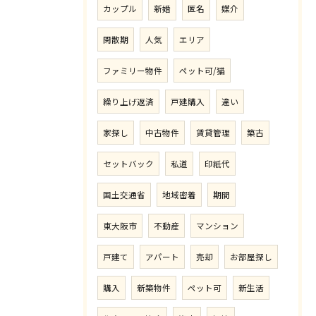
カップル
新婚
匿名
媒介
閑散期
人気
エリア
ファミリー物件
ペット可/猫
繰り上げ返済
戸建購入
違い
家探し
中古物件
賃貸管理
築古
セットバック
私道
印紙代
国土交通省
地域密着
期間
東大阪市
不動産
マンション
戸建て
アパート
売却
お部屋探し
購入
新築物件
ペット可
新生活