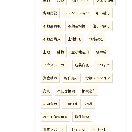
金利
比較
銀行ローン
心理的瑕疵
告知義務
リノベーション
引っ越し
不動産買取
不動産相続
住まい探し
不動産購入
土地探し
価格設定
土地
建物
空き地活用
駐車場
ハウスメーカー
名義変更
いつまで
資産継承
物件売却
分譲マンション
売買
不動産相談
相続物件
初期費用
戸建住宅
相場
ペット飼育可能
物件管理
賃貸アパート
おすすめ
メリット