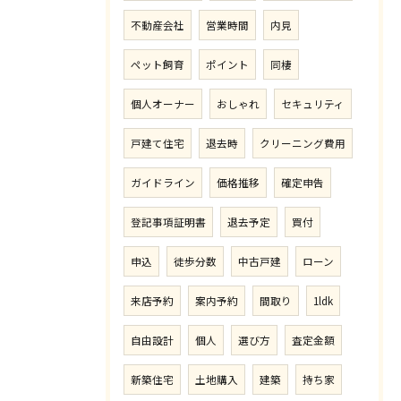
不動産会社
営業時間
内見
ペット飼育
ポイント
同棲
個人オーナー
おしゃれ
セキュリティ
戸建て住宅
退去時
クリーニング費用
ガイドライン
価格推移
確定申告
登記事項証明書
退去予定
買付
申込
徒歩分数
中古戸建
ローン
来店予約
案内予約
間取り
1ldk
自由設計
個人
選び方
査定金額
新築住宅
土地購入
建築
持ち家