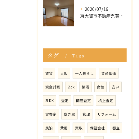
2026/07/16
東大阪市不動産売買｜マイホームの購入・売却で後悔しないために！知っておくべき「3つの罠」
タグ
Tags
賃貸
大阪
一人暮らし
資産価値
資金計画
2ldk
築浅
女性
安い
3LDK
査定
簡易査定
机上査定
実査定
空き家
管理
リフォーム
民泊
費用
買取
保証会社
審査