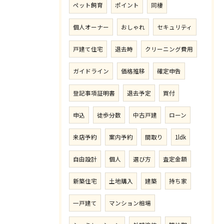
ペット飼育
ポイント
同棲
個人オーナー
おしゃれ
セキュリティ
戸建て住宅
退去時
クリーニング費用
ガイドライン
価格推移
確定申告
登記事項証明書
退去予定
買付
申込
徒歩分数
中古戸建
ローン
来店予約
案内予約
間取り
1ldk
自由設計
個人
選び方
査定金額
新築住宅
土地購入
建築
持ち家
一戸建て
マンション相場