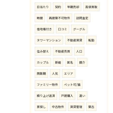
日当たり
契約
早期売却
高値買取
時間
再建築不可物件
訪問査定
借地権付き
口コミ
グーグル
タワーマンション
不動産賃貸
転勤
住み替え
不動産売買
人口
カップル
新婚
匿名
媒介
閑散期
人気
エリア
ファミリー物件
ペット可/猫
繰り上げ返済
戸建購入
違い
家探し
中古物件
賃貸管理
築古