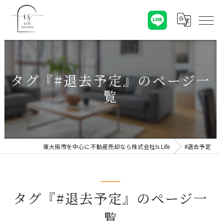
タグ『#退去予定』のページ一
覧
東大阪市を中心に不動産売却なら株式会社Is Life
#退去予定
タグ『#退去予定』のページ一
覧