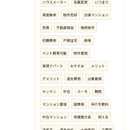
ハウスメーカー
名義変更
いつまで
資産継承
物件売却
分譲マンション
売買
不動産相談
相続物件
初期費用
戸建住宅
相場
ペット飼育可能
物件管理
賃貸アパート
おすすめ
メリット
デメリット
退去費用
必要書類
キッチン
中古
スーモ
期限
マンション管理
諸費用
仲介手数料
中古マンション
修繕積立金
抑える
法改正
退去立会
土地売却
工務店