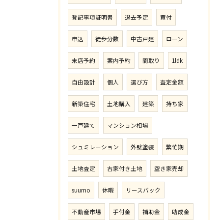
登記事項証明書
退去予定
買付
申込
徒歩分数
中古戸建
ローン
来店予約
案内予約
間取り
1ldk
自由設計
個人
選び方
査定金額
新築住宅
土地購入
建築
持ち家
一戸建て
マンション相場
シュミレーション
外壁塗装
繁忙期
土地査定
古家付き土地
空き家売却
suumo
休暇
リースバック
不動産市場
手付金
補助金
助成金