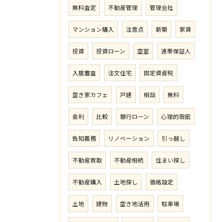
無料査定
不動産管理
管理会社
マンション購入
注意点
新築
家賃
投資
投資ローン
空室
連帯保証人
入居審査
注文住宅
固定資産税
空き家カフェ
戸建
相談
無料
金利
比較
銀行ローン
心理的瑕疵
告知義務
リノベーション
引っ越し
不動産買取
不動産相続
住まい探し
不動産購入
土地探し
価格設定
土地
建物
空き地活用
駐車場