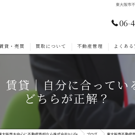
東大阪市
06-
賃貸・売買
買取について
不動産管理
よくある
・賃貸｜自分に合ってい
どちらが正解？
東大阪市を中心に不動産売却なら株式会社Is Life
ブログ
東大阪市不動産