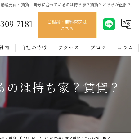
不動産売買・賃貸｜自分に合っているのは持ち家？賃貸？どちらが正解？
4309-7181
ご相談・無料査定は
こちら
質問
当社の特徴
アクセス
ブログ
コラム
売買
るのは持ち家？賃貸？
賃貸
管理
相談
買取
売買・賃貸｜自分に合っているのは持ち家？賃貸？どちらが正解？