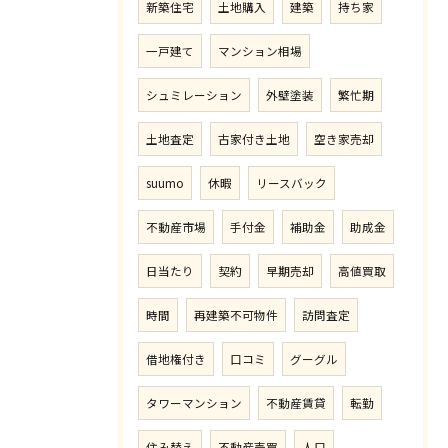
新築住宅
土地購入
建築
持ち家
一戸建て
マンション相場
シュミレーション
外壁塗装
繁忙期
土地査定
古家付き土地
空き家売却
suumo
休暇
リースバック
不動産市場
手付金
補助金
助成金
日当たり
契約
早期売却
高値買取
時間
再建築不可物件
訪問査定
借地権付き
口コミ
グーグル
タワーマンション
不動産賃貸
転勤
住み替え
不動産売買
人口