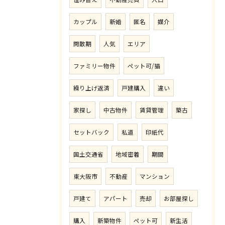
カップル
新婚
匿名
媒介
閑散期
人気
エリア
ファミリー物件
ペット可/猫
繰り上げ返済
戸建購入
違い
家探し
中古物件
賃貸管理
築古
セットバック
私道
印紙代
国土交通省
地域密着
期間
東大阪市
不動産
マンション
戸建て
アパート
売却
お部屋探し
購入
新築物件
ペット可
新生活