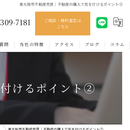
東大阪市不動産売買｜不動産の購入で気を付けるポイント②
4309-7181
ご相談・無料査定は
こちら
質問
当社の特徴
アクセス
ブログ
コラム
売買
賃貸
を付けるポイント②
管理
相談
買取
東大阪市不動産売買｜不動産の購入で気を付けるポイント②