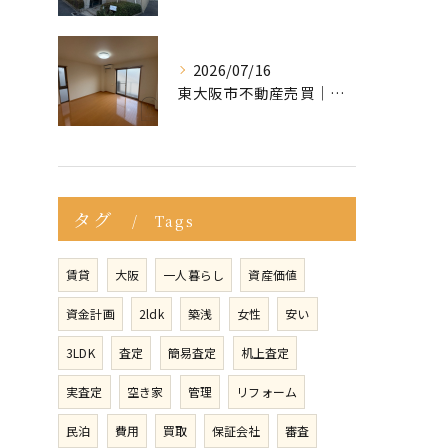
2026/07/16
東大阪市不動産売買｜マイホームの購入・売却で後悔しないために！知っておくべき「3つの罠」
タグ
Tags
賃貸
大阪
一人暮らし
資産価値
資金計画
2ldk
築浅
女性
安い
3LDK
査定
簡易査定
机上査定
実査定
空き家
管理
リフォーム
民泊
費用
買取
保証会社
審査