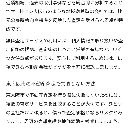
近隣相場、過去の取引事例などを総合的に分析すること
不動産査定でトラブルを避けるための注意
です。特に東大阪市のような地域密着型の会社では、地
点
元の最新動向や特性を反映した査定を受けられる点が特
信頼できる無料不動産査定業者の見極め方
徴です。
適正価格を知るための査定サービス活用法
無料査定サービスの利用には、個人情報の取り扱いや査
不動産査定無料サービスで価格の根拠を学
定価格の根拠、査定後のしつこい営業の有無など、いく
ぶ
つか注意点があります。安心して利用するためには、信
適正価格を見極める不動産査定の使い方
頼できる不動産会社かどうかを事前に確認しましょう。
無料不動産査定で相場感を掴むポイント
東大阪市の不動産査定で失敗しない方法
査定サービスで得られる価格情報の活用術
不動産査定の結果を資産計画に活かす方法
東大阪市で不動産査定を行う際に失敗しないためには、
複数の査定サービスを比較することが大切です。ひとつ
相続や住み替え時の不動産査定ポイント
の会社だけに頼ると、偏った査定価格となるリスクがあ
相続に役立つ不動産査定無料サービスの選
ります。周辺の売却実績や地価変動も考慮しましょう。
び方