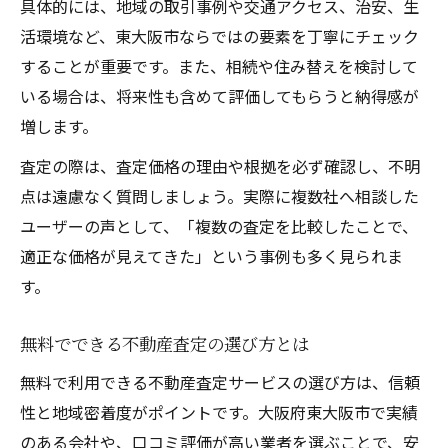
住み替え時に知っておくべき査定の活用法
具体的には、地域の取引事例や交通アクセス、治安、生
活環境など、東大阪市ならではの要素を丁寧にチェック
不動産査定で相続や売却の準備を進めるコ
することが重要です。また、相続や住み替えを検討して
ツ
いる場合は、将来性も含めて評価してもらうと納得感が
無料サービス利用で安心の住み替えを実現
増します。
相続トラブル回避に不動産査定が有効な理
査定の際は、査定価格の理由や根拠を必ず確認し、不明
由
点は遠慮なく質問しましょう。実際に複数社へ相談した
東大阪市の治安を踏まえた査定のコツ
ユーザーの声として、「複数の査定を比較したことで、
不動産査定で治安情報を考慮する重要性
適正な価格が見えてきた」という事例も多く見られま
東大阪市の治安が査定価格に与える影響
す。
治安データを活かした不動産査定の工夫
安心できる地域での不動産査定無料サービ
無料でできる不動産査定の選び方とは
ス
無料で利用できる不動産査定サービスの選び方は、信頼
不動産査定時の治安チェックポイント
性と地域密着度がポイントです。大阪府東大阪市で実績
気軽に不動産無料査定を依頼して頂きたい理由
のある会社や、口コミ評価が高い業者を選ぶことで、安