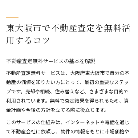
地域密着の不動産査定サービス利用術
無料サービスなら納得の不動産査定を実現
安心して利用できる無料不動産査定の特徴
東大阪市で不動産査定を無料活
不動産査定で比較したい無料サービスの違
用するコツ
い
納得のいく不動産査定を受けるための流れ
不動産査定無料サービスの基本を解説
無料サービスで不動産査定の精度を高める
不動産査定無料サービスは、大阪府東大阪市で自分の不
方法
動産の価値を知りたい方にとって、最初の重要なステッ
不動産査定無料サービスのメリットと注意
プです。売却や相続、住み替えなど、さまざまな目的で
点
利用されています。無料で査定結果を得られるため、資
安心して受けたい不動産査定の注意点
金計画や今後の方針を立てる際に役立ちます。
不動産査定無料サービス利用時の確認事項
このサービスの仕組みは、インターネットや電話を通じ
安心して不動産査定を依頼するポイント
て不動産会社に依頼し、物件の情報をもとに市場価格や
無料査定で気をつけたい情報提供のコツ