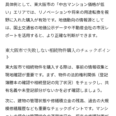
相続物件を活用した資産価値向上の実践方
具体例として、東大阪市の「中古マンション価格が低
法
い」エリアでは、リノベーションや将来の用途転換を視
東大阪市の地価動向と相続物件選びの重要
野に入れた購入が有効です。地価動向の情報源として
性
は、国土交通省の地価公示データや不動産会社の市況レ
中古マンション市場における相続物件の魅
ポートを活用すると、より正確な判断ができます。
力
東大阪市で失敗しない相続物件購入のチェックポイン
ト
東大阪市で相続物件を購入する際は、事前の情報収集と
現地確認が重要です。まず、物件の法的権利関係（登記
簿謄本の確認や相続登記の完了状況）をチェックし、共
有名義や未登記部分がないかを必ず確認しましょう。
次に、建物の管理状態や修繕積立金の残高、過去の大規
模修繕履歴なども重要なチェックポイントです。マンシ
ョンの場合は管理組合の運営状況や、将来の修繕計画が