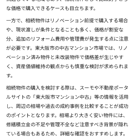
東大阪市で資産価値維持を目指す相続物件の選
な価格で購入できるケースも目立ちます。
び方
一方で、相続物件はリノベーション前提で購入する場合
相続物件の資産価値評価と購入判断の着眼
や、現状渡しが条件となることも多く、価格が割安な
点
分、追加のリフォーム費用や管理費が発生する点に注意
東大阪市で相続物件を選ぶ際の必須チェッ
が必要です。東大阪市の中古マンション市場では、リノ
ク事項
ベーション済み物件と未改装物件で価格差が生じやす
中古マンション選びで資産価値を落とさな
く、資産価値維持の観点からも慎重な検討が求められま
いコツ
す。
資産形成に効果的な相続物件の特徴を知る
相続物件の購入を検討する際は、スーモや不動産ポータ
地価動向を意識した相続物件選定のポイン
ルサイトの「東大阪市マンション中古」等の情報を活用
ト
し、周辺の相場や過去の成約事例を比較することが成功
最適な東大阪市中古物件で失敗しない相続対策
のポイントとなります。相場より大きく安い物件には、
を
修繕積立金の不足や管理不全など注意すべき背景が隠れ
相続物件で中古マンションを選ぶときの比
ている場合もあるため、詳細な確認をおすすめします。