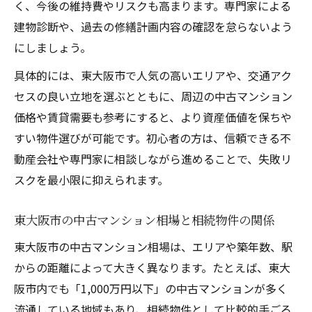
東大阪市で注目の中古マンション相続活用
く、今後の維持費やリスクも高まります。専門家による
術
建物診断や、過去の修繕計画内容の確認を怠らないよう
リノベーション視点から見る相続物件の魅力と
にしましょう。
注意点
具体的には、東大阪市で人気の高いエリアや、交通アク
相続物件のリノベーションが資産価値を高
セスの良い立地を選ぶとともに、周辺の中古マンション
める理由
価格や賃貸需要も参考にすると、より資産価値を保ちや
東大阪市での相続物件リノベーション実践
すい物件選びが可能です。初心者の方は、信頼できる不
の流れ
動産会社や専門家に相談しながら進めることで、失敗リ
スクを最小限に抑えられます。
リノベーション向き相続物件選びのポイン
ト
東大阪市の中古マンション相場と相続物件の関係
中古マンションと相続物件のリノベで失敗
しない方法
東大阪市の中古マンション相場は、エリアや築年数、駅
からの距離によって大きく異なります。たとえば、東大
リノベーションで相続物件の価値を上げる
阪市内でも「1,000万円以下」の中古マンションが多く
秘訣
流通している地域もあり、相続物件として比較的手ごろ