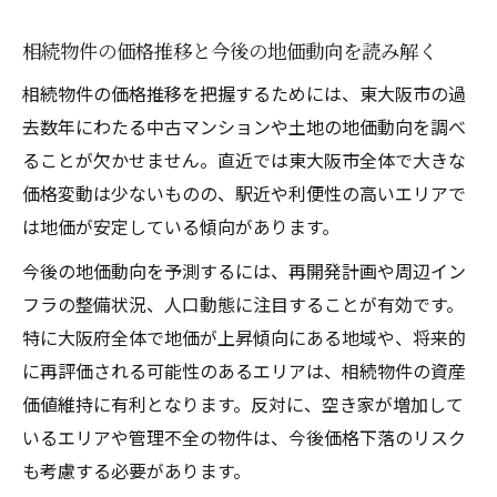
較基準
東大阪市で売却を見据えた相続物件選びの
相続物件の価格推移と今後の地価動向を読み解く
コツ
相続物件の価格推移を把握するためには、東大阪市の過
相続物件の購入前に確認したい法的手続き
去数年にわたる中古マンションや土地の地価動向を調べ
東大阪市で相続物件の査定ポイントを押さ
ることが欠かせません。直近では東大阪市全体で大きな
える
価格変動は少ないものの、駅近や利便性の高いエリアで
中古マンション市場から見る相続物件の選
は地価が安定している傾向があります。
択法
今後の地価動向を予測するには、再開発計画や周辺イン
相続物件を通じた資産形成に東大阪市が注目さ
フラの整備状況、人口動態に注目することが有効です。
れる理由
特に大阪府全体で地価が上昇傾向にある地域や、将来的
相続物件が東大阪市で資産形成に適する背
に再評価される可能性のあるエリアは、相続物件の資産
景
価値維持に有利となります。反対に、空き家が増加して
東大阪市の中古マンションと相続物件の可
いるエリアや管理不全の物件は、今後価格下落のリスク
能性
も考慮する必要があります。