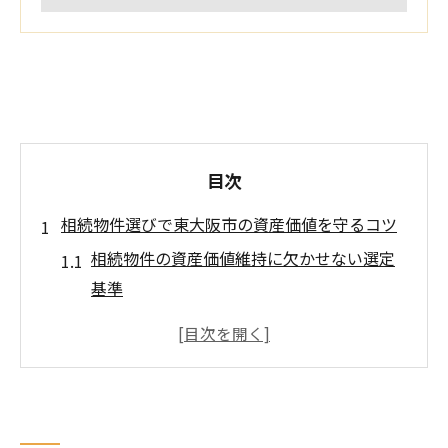
目次
相続物件選びで東大阪市の資産価値を守るコツ
相続物件の資産価値維持に欠かせない選定
基準
東大阪市の中古マンション相場と相続物件
の関係
相続物件の価格推移と今後の地価動向を読
み解く