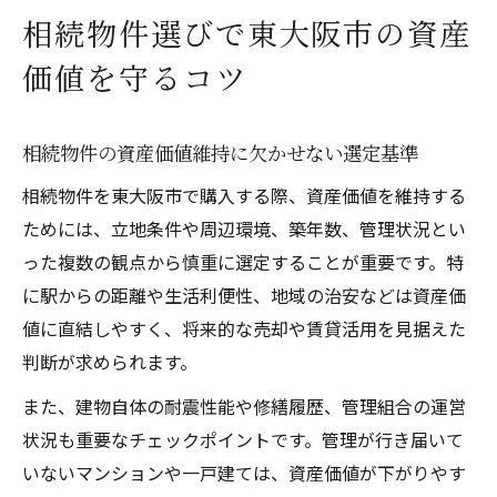
東大阪市で失敗しない相続物件購入のチェ
相続物件選びで東大阪市の資産
ックポイント
価値を守るコツ
中古マンション購入時の相続物件特有の注
意点
中古マンションで始める東大阪市の相続物件活
相続物件の資産価値維持に欠かせない選定基準
用術
相続物件を東大阪市で購入する際、資産価値を維持する
相続物件を中古マンションで運用するメリ
ためには、立地条件や周辺環境、築年数、管理状況とい
ットとリスク
った複数の観点から慎重に選定することが重要です。特
東大阪市の中古マンション選びと相続物件
に駅からの距離や生活利便性、地域の治安などは資産価
活用法
値に直結しやすく、将来的な売却や賃貸活用を見据えた
低価格帯相続物件を活かす中古マンション
判断が求められます。
戦略
また、建物自体の耐震性能や修繕履歴、管理組合の運営
相続物件のリノベーション事例と運用ポイ
状況も重要なチェックポイントです。管理が行き届いて
ント
いないマンションや一戸建ては、資産価値が下がりやす