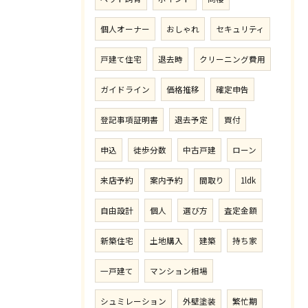
個人オーナー
おしゃれ
セキュリティ
戸建て住宅
退去時
クリーニング費用
ガイドライン
価格推移
確定申告
登記事項証明書
退去予定
買付
申込
徒歩分数
中古戸建
ローン
来店予約
案内予約
間取り
1ldk
自由設計
個人
選び方
査定金額
新築住宅
土地購入
建築
持ち家
一戸建て
マンション相場
シュミレーション
外壁塗装
繁忙期