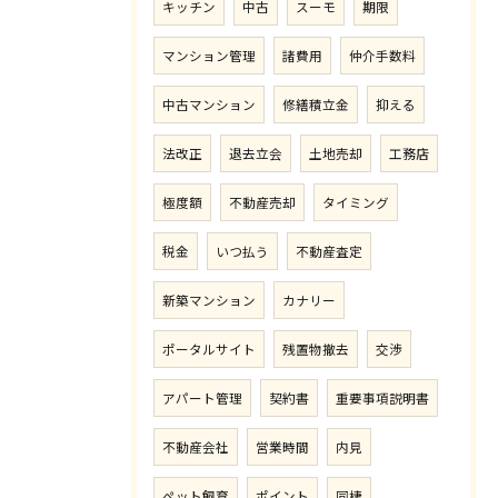
キッチン
中古
スーモ
期限
マンション管理
諸費用
仲介手数料
中古マンション
修繕積立金
抑える
法改正
退去立会
土地売却
工務店
極度額
不動産売却
タイミング
税金
いつ払う
不動産査定
新築マンション
カナリー
ポータルサイト
残置物撤去
交渉
アパート管理
契約書
重要事項説明書
不動産会社
営業時間
内見
ペット飼育
ポイント
同棲