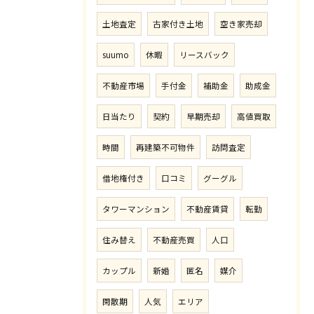
土地査定
古家付き土地
空き家売却
suumo
休暇
リースバック
不動産市場
手付金
補助金
助成金
日当たり
契約
早期売却
高値買取
時間
再建築不可物件
訪問査定
借地権付き
口コミ
グーグル
タワーマンション
不動産賃貸
転勤
住み替え
不動産売買
人口
カップル
新婚
匿名
媒介
閑散期
人気
エリア